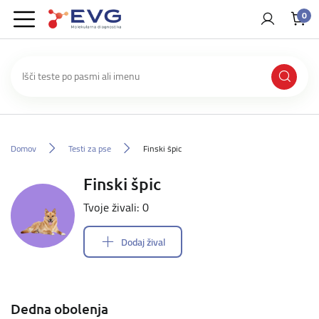
0
Domov
Testi za pse
Finski špic
Finski špic
Tvoje živali: 0
Dodaj žival
Dedna obolenja