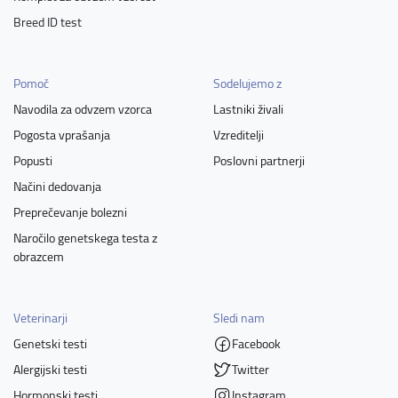
Breed ID test
Pomoč
Sodelujemo z
Navodila za odvzem vzorca
Lastniki živali
Pogosta vprašanja
Vzreditelji
Popusti
Poslovni partnerji
Načini dedovanja
Preprečevanje bolezni
Naročilo genetskega testa z
obrazcem
Veterinarji
Sledi nam
Genetski testi
Facebook
Alergijski testi
Twitter
Hormonski testi
Instagram