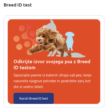
Breed ID test
Odkrijte izvor svojega psa z Breed
ID testom
Spoznajte pasme iz katerih izhaja vaš pes, bolje
razumite njegove potrebe in poskrbite zanj kot
ste si vedno želeli.
Naroči Breed ID test