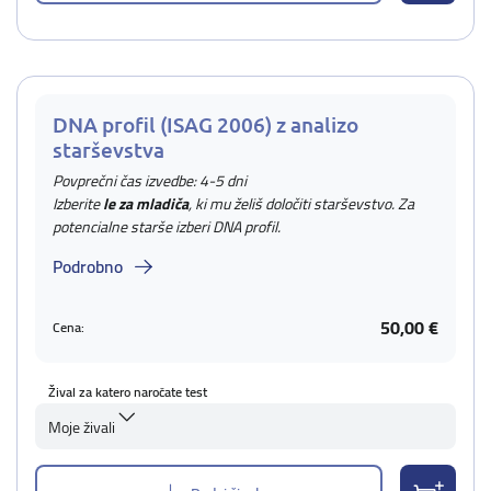
DNA profil (ISAG 2006) z analizo
starševstva
Povprečni čas izvedbe: 4-5 dni
Izberite
le za mladiča
, ki mu želiš določiti starševstvo. Za
potencialne starše izberi DNA profil.
Podrobno
50,00 €
Cena:
Žival za katero naročate test
Moje živali