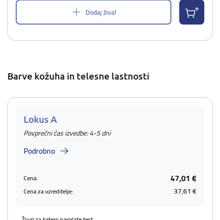
Dodaj žival
Barve kožuha in telesne lastnosti
Lokus A
Povprečni čas izvedbe: 4-5 dni
Podrobno
47,01 €
Cena:
37,61 €
Cena za vzreditelje:
Žival za katero naročate test