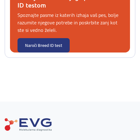
ID testom
Spoznajte pasme iz katerih izhaja vaš pes, bolje
razumite njegove potrebe in poskrbite zanj kot
ste si vedno želeli.
Naroči Breed ID test