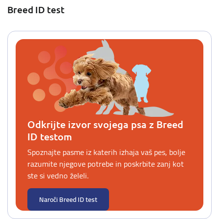
Breed ID test
Odkrijte izvor svojega psa z Breed
ID testom
Spoznajte pasme iz katerih izhaja vaš pes, bolje
razumite njegove potrebe in poskrbite zanj kot
ste si vedno želeli.
Naroči Breed ID test