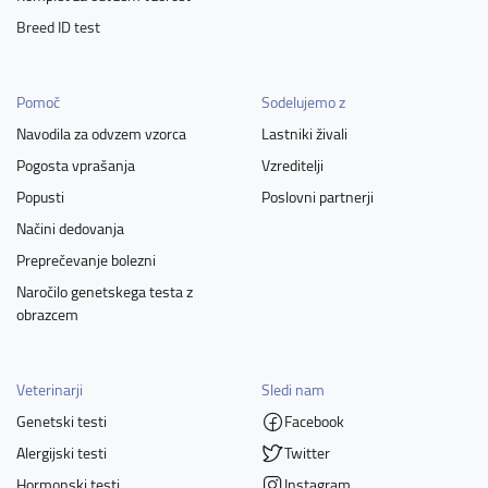
Breed ID test
Pomoč
Sodelujemo z
Navodila za odvzem vzorca
Lastniki živali
Pogosta vprašanja
Vzreditelji
Popusti
Poslovni partnerji
Načini dedovanja
Preprečevanje bolezni
Naročilo genetskega testa z
obrazcem
Veterinarji
Sledi nam
Genetski testi
Facebook
Alergijski testi
Twitter
Hormonski testi
Instagram