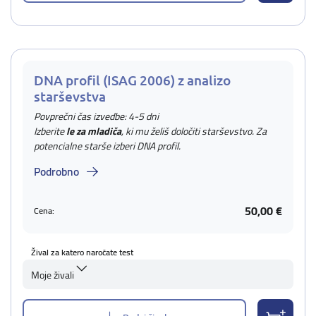
DNA profil (ISAG 2006) z analizo
starševstva
Povprečni čas izvedbe: 4-5 dni
Izberite
le za mladiča
, ki mu želiš določiti starševstvo. Za
potencialne starše izberi DNA profil.
Podrobno
50,00 €
Cena:
Žival za katero naročate test
Moje živali