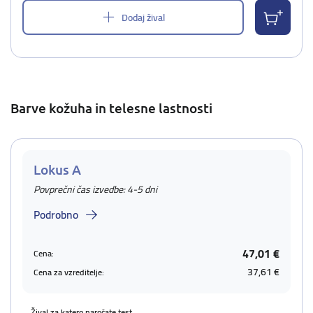
Dodaj žival
Barve kožuha in telesne lastnosti
Lokus A
Povprečni čas izvedbe: 4-5 dni
Podrobno
47,01 €
Cena:
37,61 €
Cena za vzreditelje:
Žival za katero naročate test