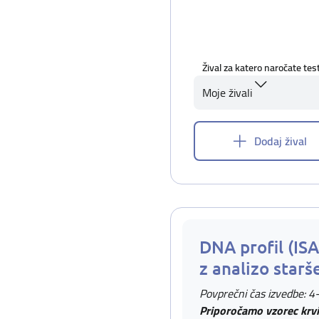
Žival za katero naročate tes
Moje živali
Dodaj žival
DNA profil (IS
z analizo starš
Povprečni čas izvedbe: 4
Priporočamo vzorec krvi