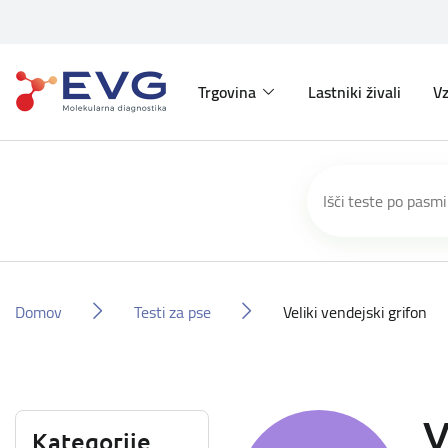
Trgovina
Lastniki živali
Vz
Domov
Testi za pse
Veliki vendejski grifon
V
Kategorije