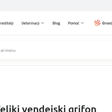
reditelji
Veterinarji
Blog
Pomoč
Breed
eliki vendejski grifon