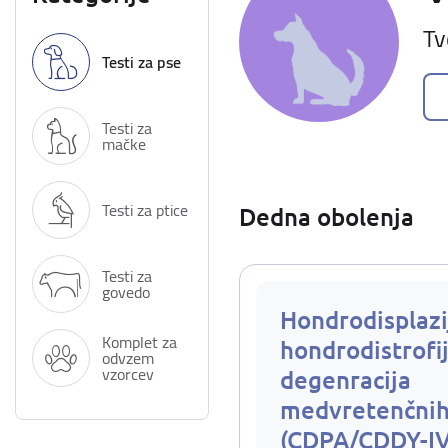
Tv
Testi za pse
Testi za
mačke
Testi za ptice
Dedna obolenja
Testi za
govedo
Hondrodisplazi
Komplet za
hondrodistrofij
odvzem
vzorcev
degenracija
medvretenčnih
(CDPA/CDDY-I