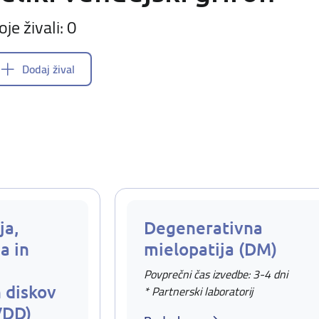
oje živali: 0
Dodaj žival
ja,
Degenerativna
a in
mielopatija (DM)
Povprečni čas izvedbe: 3-4 dni
 diskov
* Partnerski laboratorij
VDD)