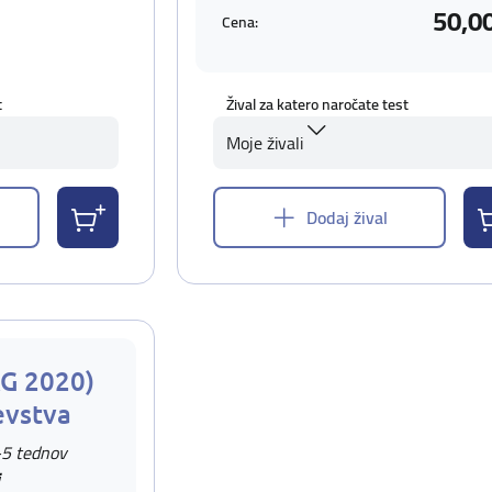
50,0
Cena:
t
Žival za katero naročate test
Moje živali
Dodaj žival
AG 2020)
evstva
-5 tednov