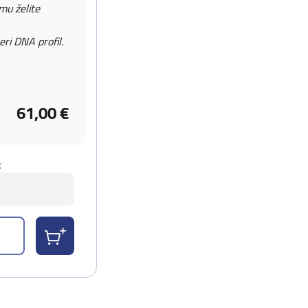
 mu želite
eri DNA profil.
61,00 €
t