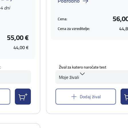
Podrobno
-4 dni
56,0
Cena:
44,8
Cena za vzreditelje:
55,00 €
44,00 €
t
Žival za katero naročate test
Moje živali
Dodaj žival