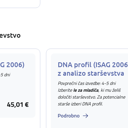
ševstvo
AG 2006)
DNA profil (ISAG 2006
z analizo starševstva
-5 dni
Povprečni čas izvedbe: 4-5 dni
Izberite
le za mladiča
, ki mu želiš
določiti starševstvo. Za potencialne
45,01 €
starše izberi DNA profil.
Podrobno