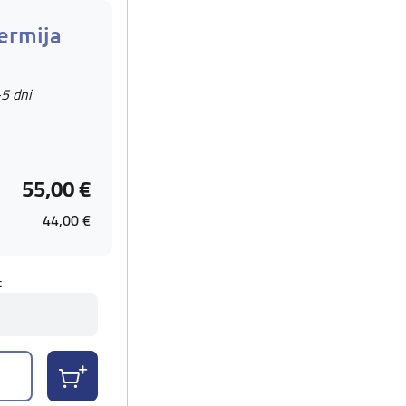
ermija
-5 dni
55,00 €
44,00 €
t