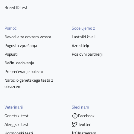
Breed ID test
Pomoč
Sodelujemo z
Navodila za odvzem vzorca
Lastniki živali
Pogosta vprašanja
Vzreditelji
Popusti
Poslovni partnerji
Načini dedovanja
Preprečevanje bolezni
Naročilo genetskega testa z
obrazcem
Veterinarji
Sledi nam
Genetski testi
Facebook
Alergijski testi
Twitter
Hormonski testi
Instagram