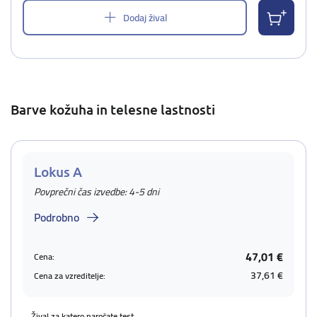
Dodaj žival
Barve kožuha in telesne lastnosti
Lokus A
Povprečni čas izvedbe: 4-5 dni
Podrobno
47,01 €
Cena:
37,61 €
Cena za vzreditelje:
Žival za katero naročate test