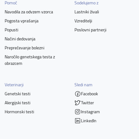
Pomoč
Sodelujemo z
Belgijski ovčar - Groenendael
Belgijski ovčar - Laekenois
Navodila za odvzem vzorca
Lastniki živali
Belgijski ovčar - Malinois
Belgijski ovčar - Tervueren
Pogosta vprašanja
Vzreditelji
Beli švicarski ovčar
Bergamski ovčar
Bernardinec
Popusti
Poslovni partnerji
Bernski planšarski pes
Biewer terier
Billy
Načini dedovanja
Bloodhound - Pes sv. Huberta
Bolonjec
Bolonka Zwetna
Preprečevanje bolezni
Border terier
Borderski ovčar - Border Collie
Naročilo genetskega testa z
obrazcem
Bordojska doga
Borzoj - ruski hrt
Bosanski ostrodlaki gonič - barak
Boston terier
Boykinov španjel
Bradati škotski ovčar
Brandl brak
Veterinarji
Sledi nam
Brazilska fila
Brazilski terier
Bretonski baset
Genetski testi
Facebook
Bretonski grifon
Bretonski ptičar
Briard
Broholmer
Alergijski testi
Twitter
Bruseljski grifon
Bulldog
Bullmastiff
Bulterier
Hormonski testi
Instagram
Burboneški ptičar
Burgoški jerebičar
Cairn terier - gomilar
LinkedIn
Cane Corso
Căo da Serra da Estrela