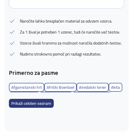
Naročite lahko brezplačen material za odvzem vzorca.
Za 1 žival je potreben 1 vzorec, tudi če naročite več testov.
Vzorce živali hranimo za možnost naročila dodatnih testov.
Nudimo strokovno pomoč pri razlagi rezultatov.
Primerno za pasme
Afganistanski hrt
Afriški Boerboel
Airedalski terier
Akita
Aljaški Klee Kai
Aljaški malamut
Alpski brak jazbečar
Prikaži celoten seznam
Ameriška akita
Ameriški buldog
Ameriški eskimski špic
Ameriški goli terier
Ameriški koker španjel
Ameriški leopardji pes
Ameriški lisičar
Ameriški pit bull terier
Ameriški staffordshire terier