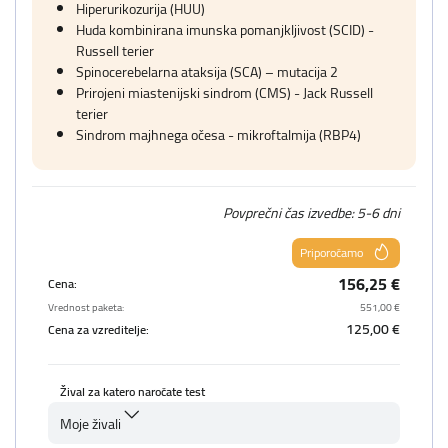
Hiperurikozurija (HUU)
Huda kombinirana imunska pomanjkljivost (SCID) -
Russell terier
Spinocerebelarna ataksija (SCA) – mutacija 2
Prirojeni miastenijski sindrom (CMS) - Jack Russell
terier
Sindrom majhnega očesa - mikroftalmija (RBP4)
Povprečni čas izvedbe: 5-6 dni
Priporočamo
156,25 €
Cena:
Vrednost paketa:
551,00 €
125,00 €
Cena za vzreditelje:
Žival za katero naročate test
Moje živali