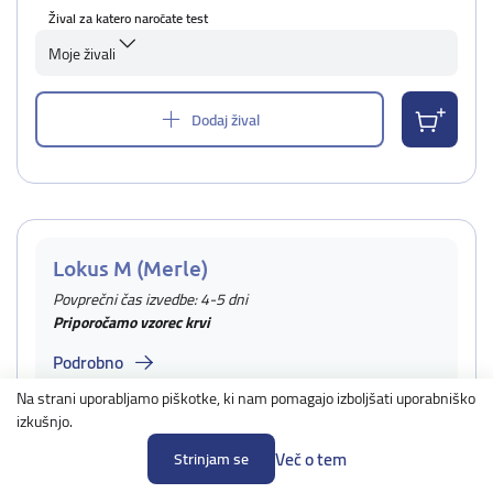
Žival za katero naročate test
Moje živali
Dodaj žival
Lokus M (Merle)
Povprečni čas izvedbe: 4-5 dni
Priporočamo vzorec krvi
Podrobno
Na strani uporabljamo piškotke, ki nam pomagajo izboljšati uporabniško
izkušnjo.
55,00 €
Cena:
44,00 €
Cena za vzreditelje:
Več o tem
Strinjam se