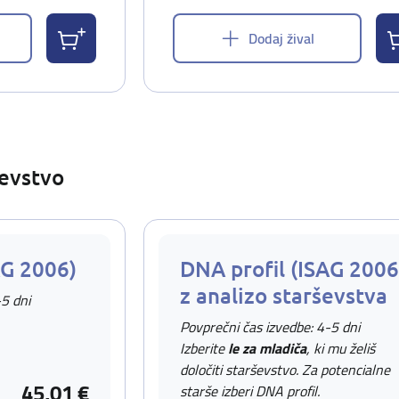
Dodaj žival
ševstvo
AG 2006)
DNA profil (ISAG 2006
z analizo starševstva
-5 dni
Povprečni čas izvedbe: 4-5 dni
Izberite
le za mladiča
, ki mu želiš
določiti starševstvo. Za potencialne
45,01 €
starše izberi DNA profil.