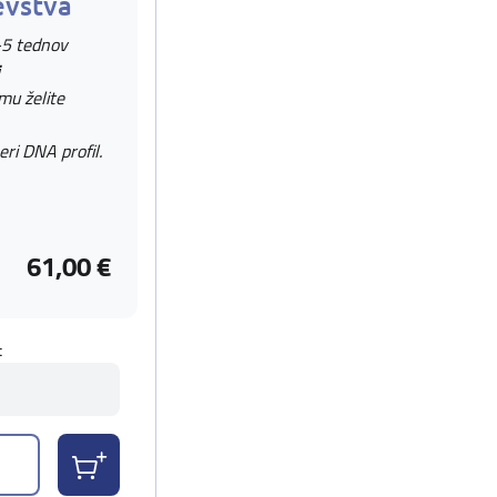
evstva
-5 tednov
 mu želite
eri DNA profil.
61,00 €
t