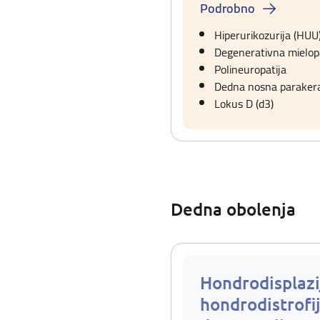
Podrobno
Hiperurikozurija (HUU
Degenerativna mielopa
Polineuropatija
Dedna nosna parakerat
Lokus D (d3)
Dedna obolenja
Hondrodisplazi
hondrodistrofij