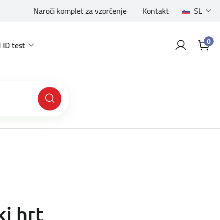
Naroči komplet za vzorčenje
Kontakt
SL
0
 ID test
i hrt