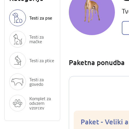
Tv
Testi za pse
Testi za
mačke
Testi za ptice
Paketna ponudba
Testi za
govedo
Komplet za
odvzem
vzorcev
Paket - Veliki 