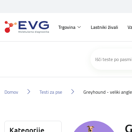
Trgovina
Lastniki živali
Vz
Domov
Testi za pse
Greyhound - veliki angle
G
Kategorije