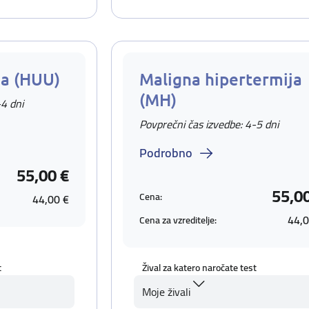
ja (HUU)
Maligna hipertermija
(MH)
-4 dni
Povprečni čas izvedbe: 4-5 dni
Podrobno
55,00 €
55,0
Cena:
44,00 €
44,0
Cena za vzreditelje:
t
Žival za katero naročate test
Moje živali