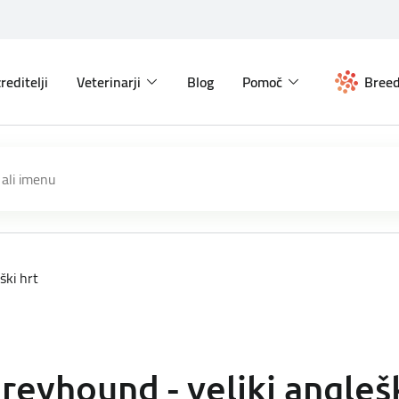
reditelji
Veterinarji
Blog
Pomoč
Breed
ški hrt
reyhound - veliki anglešk