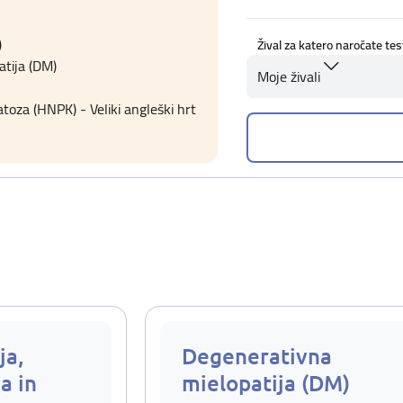
)
Žival za katero naročate tes
tija (DM)
Moje živali
oza (HNPK) - Veliki angleški hrt
ja,
Degenerativna
a in
mielopatija (DM)