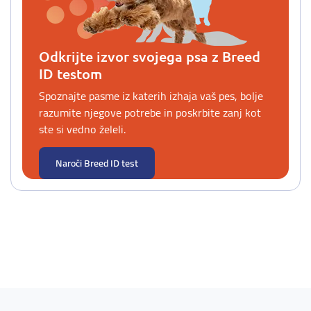
Odkrijte izvor svojega psa z Breed
ID testom
Spoznajte pasme iz katerih izhaja vaš pes, bolje
razumite njegove potrebe in poskrbite zanj kot
ste si vedno želeli.
Naroči Breed ID test