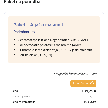
Paketna ponudba
Paket – Aljaški malamut
Podrobno
Achromatopsija (Cone Degeneration, CD1, AMAL)
Polinevropatija pri aljaških malamutih (AMPn)
Primarna ciliarna diskinezija (PCD) - Aljaški malamut
Dolžina dlake (FGF5, L1)
Povprečni čas izvedbe: 5-6 dni
Priporočamo
131,25 €
Cena:
Vrednost paketa:
212,01 €
105,00 €
Cena za vzreditelje: