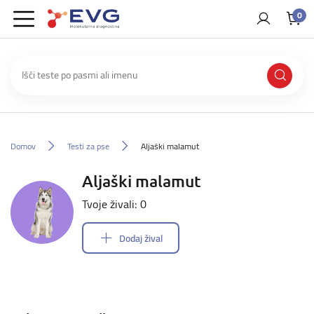
0
Domov
Testi za pse
Aljaški malamut
Aljaški malamut
Tvoje živali: 0
Dodaj žival