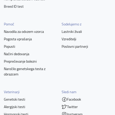
Breed ID test
Pomoč
Sodelujemo z
Navodila za odvzem vzorca
Lastniki živali
Pogosta vprašanja
Vzreditelji
Popusti
Poslovni partnerji
Načini dedovanja
Preprečevanje bolezni
Naročilo genetskega testa z
obrazcem
Veterinarji
Sledi nam
Genetski testi
Facebook
Alergijski testi
Twitter
Hormonski testi
Instagram