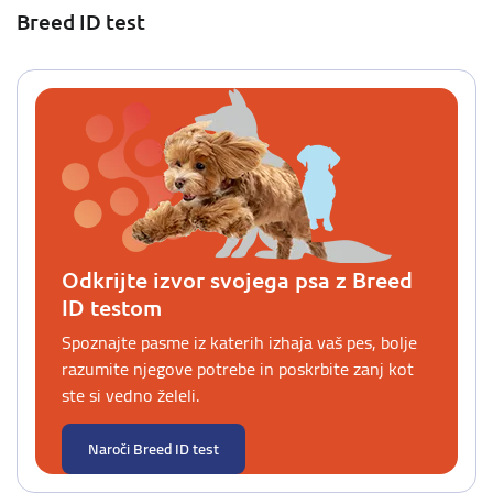
Breed ID test
Odkrijte izvor svojega psa z Breed
ID testom
Spoznajte pasme iz katerih izhaja vaš pes, bolje
razumite njegove potrebe in poskrbite zanj kot
ste si vedno želeli.
Naroči Breed ID test