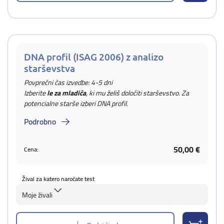
DNA profil (ISAG 2006) z analizo
starševstva
Povprečni čas izvedbe: 4-5 dni
Izberite
le za mladiča
, ki mu želiš določiti starševstvo. Za
potencialne starše izberi DNA profil.
Podrobno
50,00 €
Cena:
Žival za katero naročate test
Moje živali