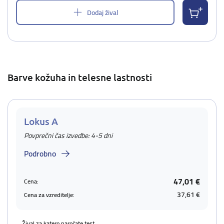
Dodaj žival
Barve kožuha in telesne lastnosti
Lokus A
Povprečni čas izvedbe: 4-5 dni
Podrobno
47,01 €
Cena:
37,61 €
Cena za vzreditelje:
Žival za katero naročate test