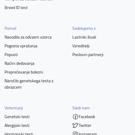
Breed ID test
Pomoč
Sodelujemo z
Navodila za odvzem vzorca
Lastniki živali
Pogosta vprašanja
Vzreditelji
Popusti
Poslovni partnerji
Načini dedovanja
Preprečevanje bolezni
Naročilo genetskega testa z
obrazcem
Veterinarji
Sledi nam
Genetski testi
Facebook
Alergijski testi
Twitter
Hormonski testi
Instagram