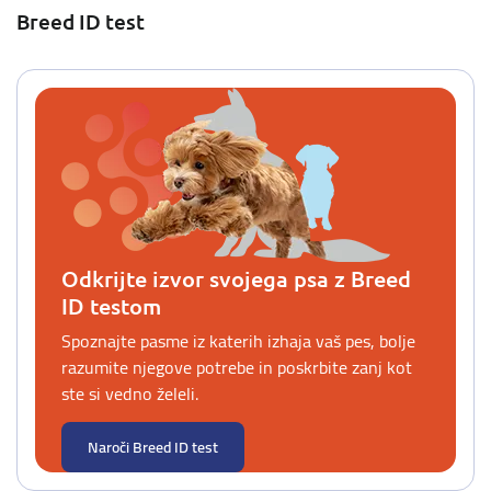
Breed ID test
Odkrijte izvor svojega psa z Breed
ID testom
Spoznajte pasme iz katerih izhaja vaš pes, bolje
razumite njegove potrebe in poskrbite zanj kot
ste si vedno želeli.
Naroči Breed ID test