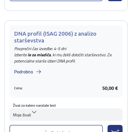
DNA profil (ISAG 2006) z analizo
starševstva
Povprečni čas izvedbe: 4-5 dni
Izberite
le za mladiča
, ki mu želiš določiti starševstvo. Za
potencialne starše izberi DNA profil.
Podrobno
50,00 €
Cena:
Žival za katero naročate test
Moje živali