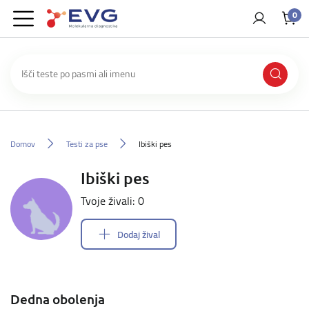
0
Domov
Testi za pse
Ibiški pes
Ibiški pes
Tvoje živali: 0
Dodaj žival
Dedna obolenja