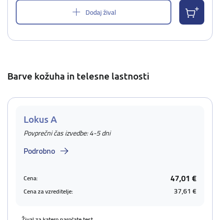
Dodaj žival
Barve kožuha in telesne lastnosti
Lokus A
Povprečni čas izvedbe: 4-5 dni
Podrobno
47,01 €
Cena:
37,61 €
Cena za vzreditelje:
Žival za katero naročate test