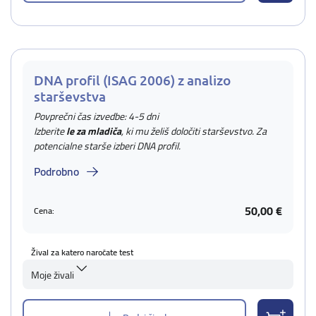
DNA profil (ISAG 2006) z analizo
starševstva
Povprečni čas izvedbe: 4-5 dni
Izberite
le za mladiča
, ki mu želiš določiti starševstvo. Za
potencialne starše izberi DNA profil.
Podrobno
50,00 €
Cena:
Žival za katero naročate test
Moje živali