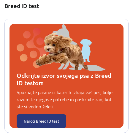
Breed ID test
Odkrijte izvor svojega psa z Breed
ID testom
Spoznajte pasme iz katerih izhaja vaš pes, bolje
razumite njegove potrebe in poskrbite zanj kot
ste si vedno želeli.
Naroči Breed ID test