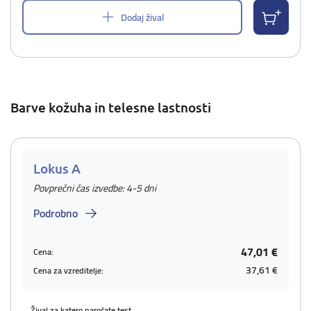
Dodaj žival
Barve kožuha in telesne lastnosti
Lokus A
Povprečni čas izvedbe: 4-5 dni
Podrobno
47,01 €
Cena:
37,61 €
Cena za vzreditelje:
Žival za katero naročate test