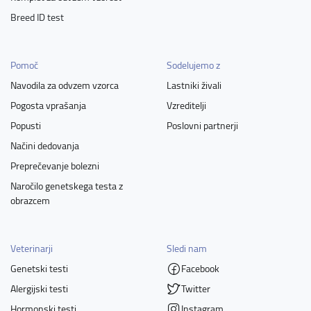
Breed ID test
Pomoč
Sodelujemo z
Navodila za odvzem vzorca
Lastniki živali
Pogosta vprašanja
Vzreditelji
Popusti
Poslovni partnerji
Načini dedovanja
Preprečevanje bolezni
Naročilo genetskega testa z
obrazcem
Veterinarji
Sledi nam
Genetski testi
Facebook
Alergijski testi
Twitter
Hormonski testi
Instagram