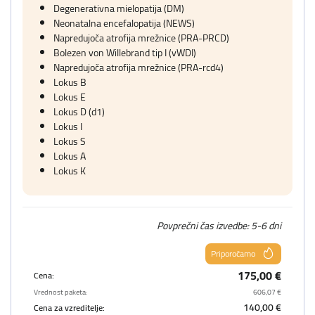
Degenerativna mielopatija (DM)
Neonatalna encefalopatija (NEWS)
Napredujoča atrofija mrežnice (PRA-PRCD)
Bolezen von Willebrand tip I (vWDI)
Napredujoča atrofija mrežnice (PRA-rcd4)
Lokus B
Lokus E
Lokus D (d1)
Lokus I
Lokus S
Lokus A
Lokus K
Povprečni čas izvedbe: 5-6 dni
Priporočamo
175,00 €
Cena:
Vrednost paketa:
606,07 €
140,00 €
Cena za vzreditelje: