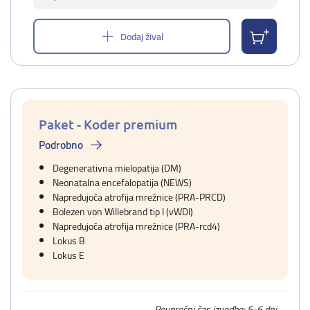
Dodaj žival
Paket - Koder premium
Podrobno
Degenerativna mielopatija (DM)
Neonatalna encefalopatija (NEWS)
Napredujoča atrofija mrežnice (PRA-PRCD)
Bolezen von Willebrand tip I (vWDI)
Napredujoča atrofija mrežnice (PRA-rcd4)
Lokus B
Lokus E
Povprečni čas izvedbe: 5-6 dni