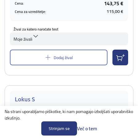
143,75 €
Cena:
115,00 €
Cena za vzreditelje:
Žival za katero naročate test
Moje živali
Dodaj žival
Lokus S
Povprečni čas izvedbe: 3-4 dni
Na strani uporabljamo piškotke, ki nam pomagajo izboljšati uporabniško
izkušnjo.
Podrobno
Več o tem
Strinjam se
47,01 €
Cena: