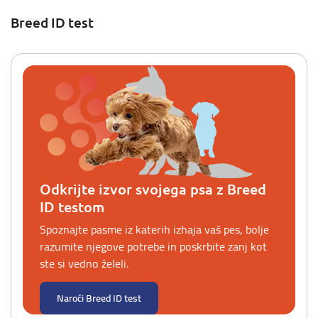
Breed ID test
Odkrijte izvor svojega psa z Breed
ID testom
Spoznajte pasme iz katerih izhaja vaš pes, bolje
razumite njegove potrebe in poskrbite zanj kot
ste si vedno želeli.
Naroči Breed ID test