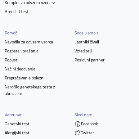
Komplet za odvzem vzorcev
Breed ID test
Pomoč
Sodelujemo z
Navodila za odvzem vzorca
Lastniki živali
Pogosta vprašanja
Vzreditelji
Popusti
Poslovni partnerji
Načini dedovanja
Preprečevanje bolezni
Naročilo genetskega testa z
obrazcem
Veterinarji
Sledi nam
Genetski testi
Facebook
Alergijski testi
Twitter