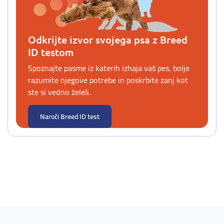
Odkrijte izvor svojega psa z Breed
ID testom
Spoznajte pasme iz katerih izhaja vaš pes, bolje
razumite njegove potrebe in poskrbite zanj kot
ste si vedno želeli.
Naroči Breed ID test