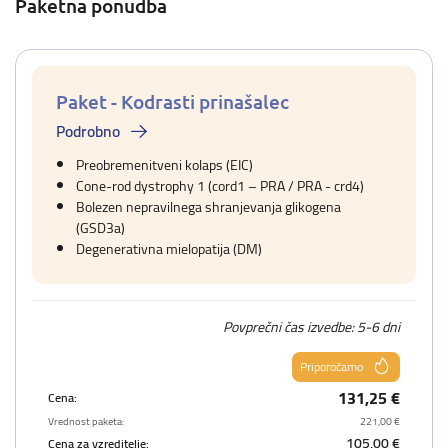
Paketna ponudba
Paket - Kodrasti prinašalec
Podrobno
Preobremenitveni kolaps (EIC)
Cone-rod dystrophy 1 (cord1 – PRA / PRA - crd4)
Bolezen nepravilnega shranjevanja glikogena
(GSD3a)
Degenerativna mielopatija (DM)
Povprečni čas izvedbe: 5-6 dni
Priporočamo
131,25 €
Cena:
Vrednost paketa:
221,00 €
105,00 €
Cena za vzreditelje: