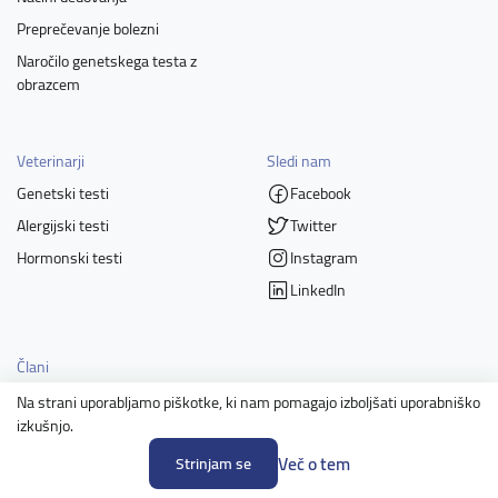
Preprečevanje bolezni
Naročilo genetskega testa z
obrazcem
Veterinarji
Sledi nam
Genetski testi
Facebook
Alergijski testi
Twitter
Hormonski testi
Instagram
LinkedIn
Člani
Na strani uporabljamo piškotke, ki nam pomagajo izboljšati uporabniško
izkušnjo.
Več o tem
Strinjam se