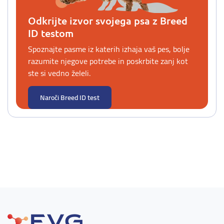
Odkrijte izvor svojega psa z Breed
ID testom
Spoznajte pasme iz katerih izhaja vaš pes, bolje
razumite njegove potrebe in poskrbite zanj kot
ste si vedno želeli.
Naroči Breed ID test