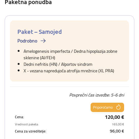
Paketna ponudba
Paket – Samojed
Podrobno
Amelogenesis imperfecta / Dedna hipoplazija zobne
sklenine (AI/FEH)
Dedni nefritis (HN) / Alportov sindrom
X - vezana napredujoča atrofija mrežnice (XL PRA)
Povprečni čas izvedbe: 5-6 dni
Priporočamo
120,00 €
Cena:
Vrednost paketa:
165,00 €
96,00 €
Cena za vzreditelje: