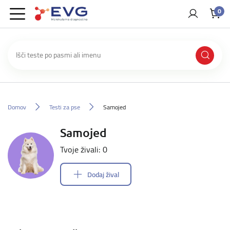
0
Domov
Testi za pse
Samojed
Samojed
Tvoje živali: 0
Dodaj žival