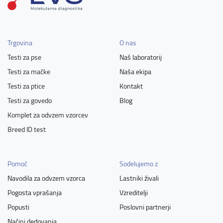
Trgovina
O nas
Testi za pse
Naš laboratorij
Testi za mačke
Naša ekipa
Testi za ptice
Kontakt
Testi za govedo
Blog
Komplet za odvzem vzorcev
Breed ID test
Pomoč
Sodelujemo z
Navodila za odvzem vzorca
Lastniki živali
Pogosta vprašanja
Vzreditelji
Popusti
Poslovni partnerji
Načini dedovanja