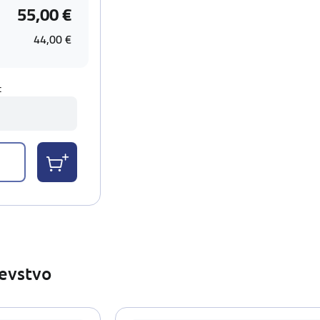
55,00 €
44,00 €
t
ševstvo