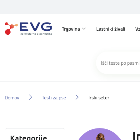
Trgovina
Lastniki živali
Vz
Domov
Testi za pse
Irski seter
I
Kategorije