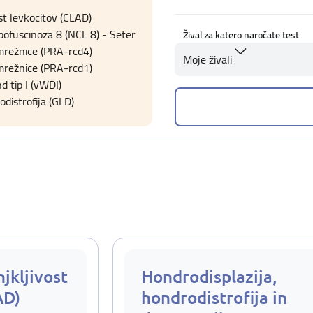
t levkocitov (CLAD)
pofuscinoza 8 (NCL 8) - Seter
Žival za katero naročate test
mrežnice (PRA-rcd4)
Moje živali
mrežnice (PRA-rcd1)
d tip I (vWDI)
odistrofija (GLD)
jkljivost
Hondrodisplazija,
AD)
hondrodistrofija in