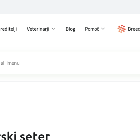
reditelji
Veterinarji
Blog
Pomoč
Breed
rski seter