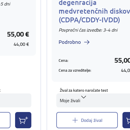
degenracija
-5 dni
medvretenčnih disko
(CDPA/CDDY-IVDD)
Povprečni čas izvedbe: 3-4 dni
55,00 €
Podrobno
44,00 €
55,0
Cena:
44,0
Cena za vzreditelje:
t
Žival za katero naročate test
Moje živali
Dodaj žival