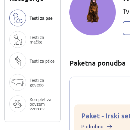
Tv
Testi za pse
Testi za
mačke
Testi za ptice
Paketna ponudba
Testi za
govedo
Komplet za
odvzem
vzorcev
Paket - Irski se
Podrobno