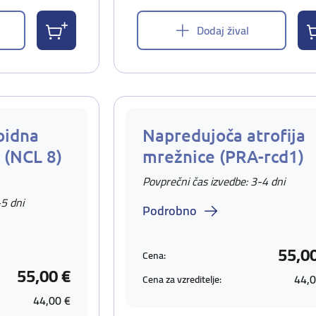
Dodaj žival
oidna
Napredujoča atrofija
 (NCL 8)
mrežnice (PRA-rcd1)
Povprečni čas izvedbe: 3-4 dni
-5 dni
Podrobno
55,0
Cena:
55,00 €
44,0
Cena za vzreditelje:
44,00 €