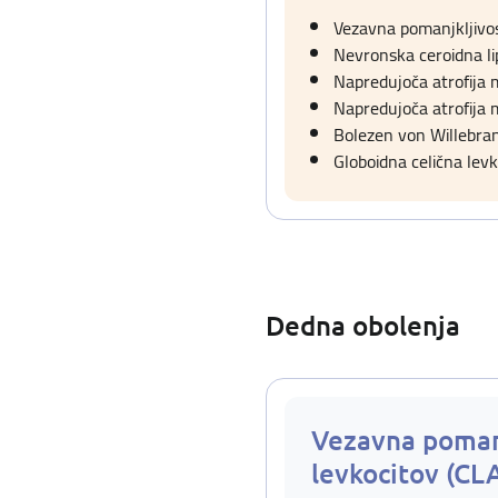
Vezavna pomanjkljivos
Nevronska ceroidna li
Napredujoča atrofija 
Napredujoča atrofija 
Bolezen von Willebran
Globoidna celična levk
Dedna obolenja
Vezavna poman
levkocitov (CL