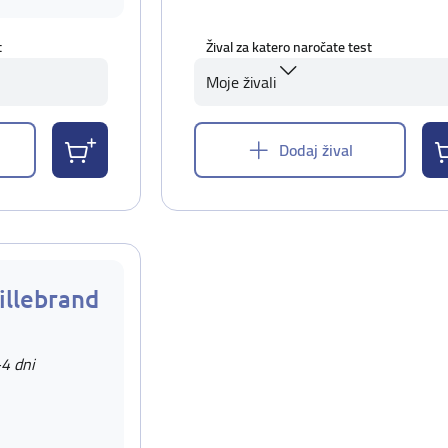
t
Žival za katero naročate test
Moje živali
Dodaj žival
illebrand
-4 dni