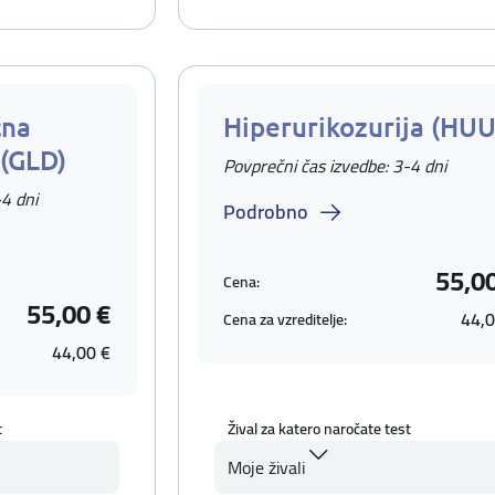
čna
Hiperurikozurija (HUU
 (GLD)
Povprečni čas izvedbe: 3-4 dni
-4 dni
Podrobno
55,0
Cena:
55,00 €
44,0
Cena za vzreditelje:
44,00 €
t
Žival za katero naročate test
Moje živali