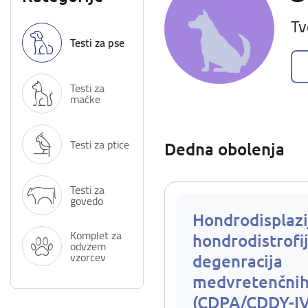
Tv
Testi za pse
Testi za
mačke
Testi za ptice
Dedna obolenja
Testi za
govedo
Hondrodisplazi
Komplet za
hondrodistrofij
odvzem
vzorcev
degenracija
medvretenčnih
(CDPA/CDDY-I