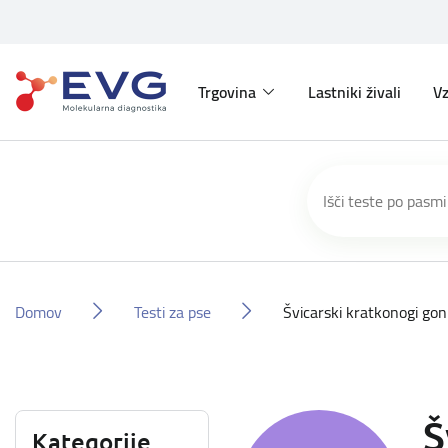
Trgovina
Lastniki živali
Vz
Domov
Testi za pse
Švicarski kratkonogi gon
Š
Kategorije