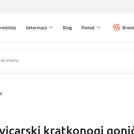
reditelji
Veterinarji
Blog
Pomoč
Breed
ič
vicarski kratkonogi goni