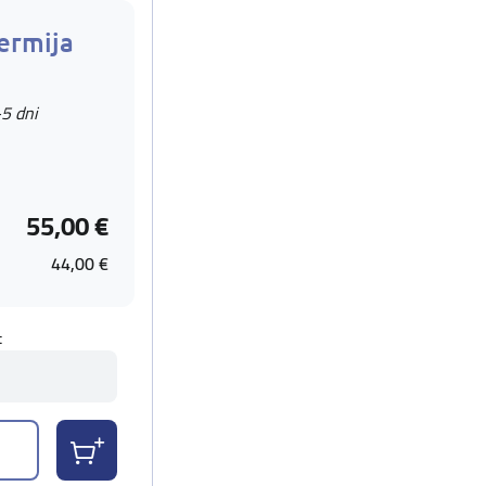
ermija
-5 dni
55,00 €
44,00 €
t