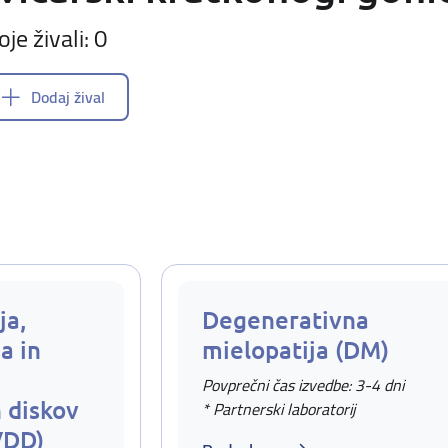
oje živali: 0
Dodaj žival
ja,
Degenerativna
a in
mielopatija (DM)
Povprečni čas izvedbe: 3-4 dni
 diskov
* Partnerski laboratorij
VDD)