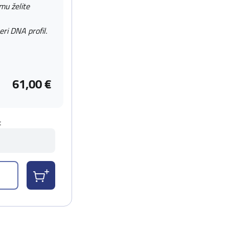
 mu želite
eri DNA profil.
61,00 €
t