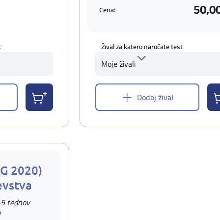
50,0
Cena:
t
Žival za katero naročate test
Moje živali
Dodaj žival
AG 2020)
evstva
-5 tednov