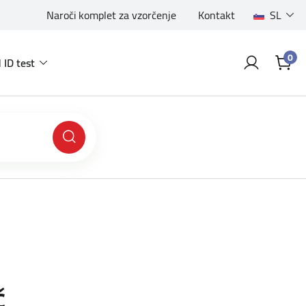
Naroči komplet za vzorčenje
Kontakt
SL
0
 ID test
č