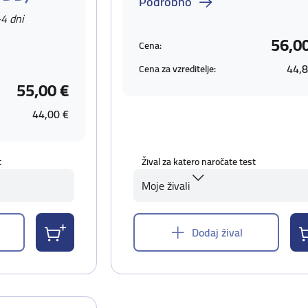
Podrobno
-4 dni
56,0
Cena:
44,8
Cena za vzreditelje:
55,00 €
44,00 €
t
Žival za katero naročate test
Moje živali
Dodaj žival