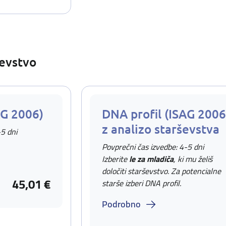
ševstvo
AG 2006)
DNA profil (ISAG 2006
z analizo starševstva
-5 dni
Povprečni čas izvedbe: 4-5 dni
Izberite
le za mladiča
, ki mu želiš
določiti starševstvo. Za potencialne
45,01 €
starše izberi DNA profil.
Podrobno