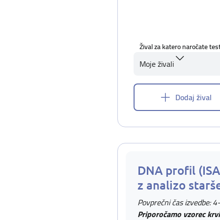
Žival za katero naročate tes
Moje živali
Dodaj žival
DNA profil (IS
z analizo starš
Povprečni čas izvedbe: 4
Priporočamo vzorec krvi