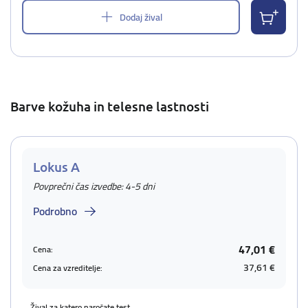
Dodaj žival
Barve kožuha in telesne lastnosti
Lokus A
Povprečni čas izvedbe: 4-5 dni
Podrobno
47,01 €
Cena:
37,61 €
Cena za vzreditelje:
Žival za katero naročate test