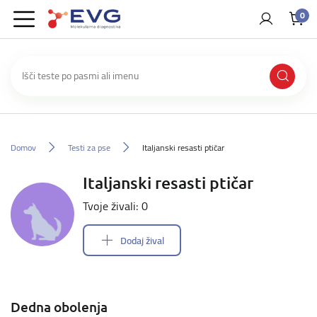
0
Domov
Testi za pse
Italjanski resasti ptičar
Italjanski resasti ptičar
Tvoje živali: 0
Dodaj žival
Dedna obolenja