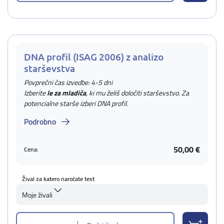
DNA profil (ISAG 2006) z analizo
starševstva
Povprečni čas izvedbe: 4-5 dni
Izberite
le za mladiča
, ki mu želiš določiti starševstvo. Za
potencialne starše izberi DNA profil.
Podrobno
50,00 €
Cena:
Žival za katero naročate test
Moje živali