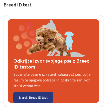
Breed ID test
Odkrijte izvor svojega psa z Breed
ID testom
Spoznajte pasme iz katerih izhaja vaš pes, bolje
razumite njegove potrebe in poskrbite zanj kot
ste si vedno želeli.
Naroči Breed ID test