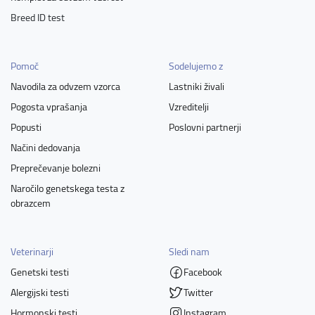
Breed ID test
Pomoč
Sodelujemo z
Navodila za odvzem vzorca
Lastniki živali
Pogosta vprašanja
Vzreditelji
Popusti
Poslovni partnerji
Načini dedovanja
Preprečevanje bolezni
Naročilo genetskega testa z
obrazcem
Veterinarji
Sledi nam
Genetski testi
Facebook
Alergijski testi
Twitter
Hormonski testi
Instagram