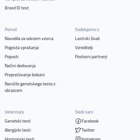
Breed ID test
Pomoč
Sodelujemo z
Navodila za odvzem vzorca
Lastniki živali
Pogosta vprašanja
Vzreditelji
Popusti
Poslovni partnerji
Načini dedovanja
Preprečevanje bolezni
Naročilo genetskega testa z
obrazcem
Veterinarji
Sledi nam
Genetski testi
Facebook
Alergijski testi
Twitter
Hormonski testi
Instagram