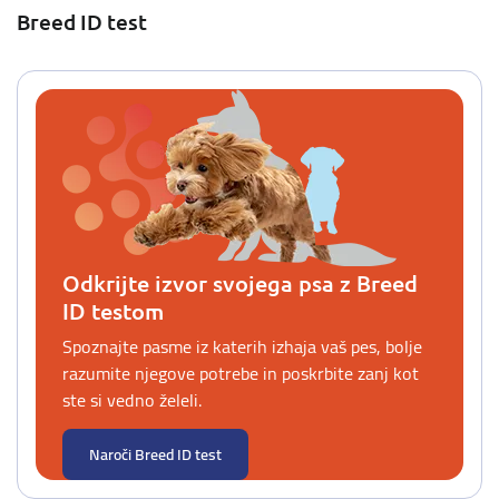
Breed ID test
Odkrijte izvor svojega psa z Breed
ID testom
Spoznajte pasme iz katerih izhaja vaš pes, bolje
razumite njegove potrebe in poskrbite zanj kot
ste si vedno želeli.
Naroči Breed ID test