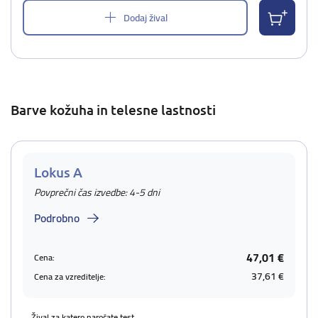
Dodaj žival
Barve kožuha in telesne lastnosti
Lokus A
Povprečni čas izvedbe: 4-5 dni
Podrobno
47,01 €
Cena:
37,61 €
Cena za vzreditelje:
Žival za katero naročate test