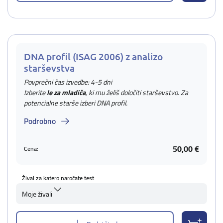
DNA profil (ISAG 2006) z analizo
starševstva
Povprečni čas izvedbe: 4-5 dni
Izberite
le za mladiča
, ki mu želiš določiti starševstvo. Za
potencialne starše izberi DNA profil.
Podrobno
50,00 €
Cena:
Žival za katero naročate test
Moje živali