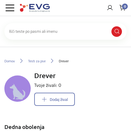
0
Domov
Testi za pse
Drever
Drever
Tvoje živali: 0
Dodaj žival
Dedna obolenja