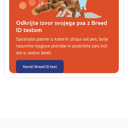
Odkrijte izvor svojega psa z Breed
ID testom
Spoznajte pasme iz katerih izhaja vaš pes, bolje
razumite njegove potrebe in poskrbite zanj kot
ste si vedno želeli.
Naroči Breed ID test