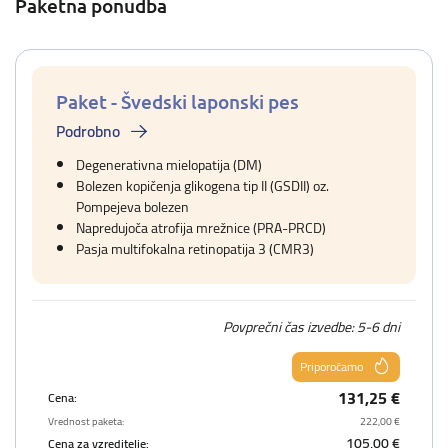
Paketna ponudba
Paket - Švedski laponski pes
Podrobno
Degenerativna mielopatija (DM)
Bolezen kopičenja glikogena tip II (GSDII) oz.
Pompejeva bolezen
Napredujoča atrofija mrežnice (PRA-PRCD)
Pasja multifokalna retinopatija 3 (CMR3)
Povprečni čas izvedbe: 5-6 dni
Priporočamo
131,25 €
Cena:
Vrednost paketa:
222,00 €
105,00 €
Cena za vzreditelje: