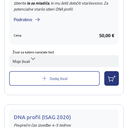
Izberite
le za mladiča
, ki mu želiš določiti starševstvo. Za
potencialne starše izberi DNA profil.
Podrobno
50,00 €
Cena:
Žival za katero naročate test
Moje živali
Dodaj žival
DNA profil (ISAG 2020)
Povprečni čas izvedbe: 4-5 tednov