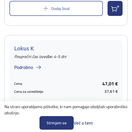
Dodaj žival
Lokus K
Povprečni čas izvedbe: 4-5 dni
Podrobno
47,01 €
Cena:
37,61 €
Cena za vzreditelje:
Na strani uporabljamo piškotke, ki nam pomagajo izboljšati uporabniško
Žival za katero naročate test
izkušnjo.
Moje živali
Več o tem
Strinjam se