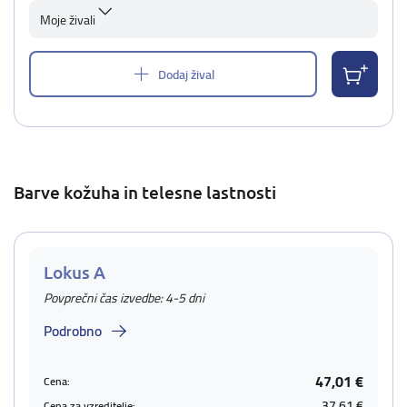
Moje živali
Dodaj žival
Barve kožuha in telesne lastnosti
Lokus A
Povprečni čas izvedbe: 4-5 dni
Podrobno
47,01 €
Cena:
37,61 €
Cena za vzreditelje: