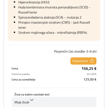
Hiperurikozurija (HUU)
Huda kombinirana imunska pomanjkljivost (SCID) -
Russell terier
Spinocerebelarna ataksija (SCA) – mutacija 2
Prirojeni miastenijski sindrom (CMS) - Jack Russell
terier
Sindrom majhnega očesa - mikroftalmija (RBP4)
Povprečni čas izvedbe: 5-6 dni
Priporočamo
156,25 €
Cena:
Vrednost paketa:
551,00 €
125,00 €
Cena za vzreditelje:
Žival za katero naročate test
Moje živali