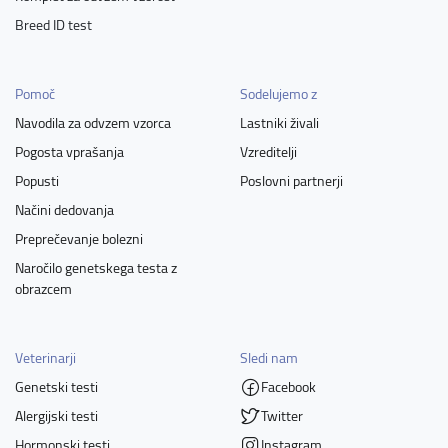
Breed ID test
Pomoč
Sodelujemo z
Navodila za odvzem vzorca
Lastniki živali
Pogosta vprašanja
Vzreditelji
Popusti
Poslovni partnerji
Načini dedovanja
Preprečevanje bolezni
Naročilo genetskega testa z
obrazcem
Veterinarji
Sledi nam
Genetski testi
Facebook
Alergijski testi
Twitter
Hormonski testi
Instagram