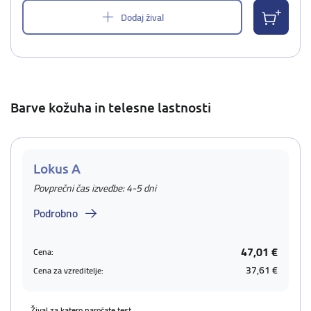
Dodaj žival
Barve kožuha in telesne lastnosti
Lokus A
Povprečni čas izvedbe: 4-5 dni
Podrobno
47,01 €
Cena:
37,61 €
Cena za vzreditelje:
Žival za katero naročate test