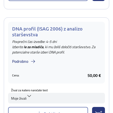
DNA profil (ISAG 2006) z analizo
starševstva
Povprečni čas izvedbe: 4-5 dni
Izberite
le za mladiča
, ki mu želiš določiti starševstvo. Za
potencialne starše izberi DNA profil.
Podrobno
50,00 €
Cena:
Žival za katero naročate test
Moje živali