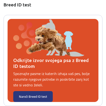
Breed ID test
Odkrijte izvor svojega psa z Breed
ID testom
Spoznajte pasme iz katerih izhaja vaš pes, bolje
razumite njegove potrebe in poskrbite zanj kot
ste si vedno želeli.
Naroči Breed ID test