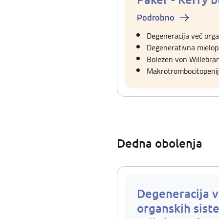
Podrobno
Degeneracija več orga
Degenerativna mielopa
Bolezen von Willebran
Makrotrombocitopenij
Dedna obolenja
Degeneracija v
organskih sist