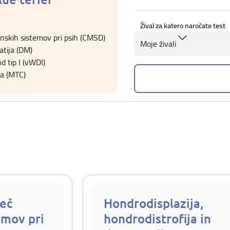
Žival za katero naročate test
nskih sistemov pri psih (CMSD)
Moje živali
tija (DM)
d tip I (vWDI)
a (MTC)
eč
Hondrodisplazija,
emov pri
hondrodistrofija in