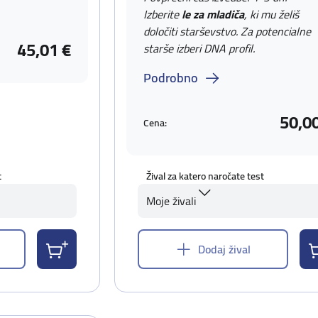
Izberite
le za mladiča
, ki mu želiš
določiti starševstvo. Za potencialne
45,01 €
starše izberi DNA profil.
Podrobno
50,0
Cena:
t
Žival za katero naročate test
Moje živali
Dodaj žival