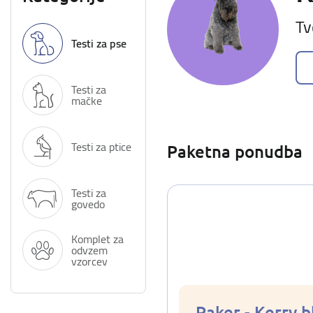
Tv
Testi za pse
Testi za
mačke
Testi za ptice
Paketna ponudba
Testi za
govedo
Komplet za
odvzem
vzorcev
Paker - Kerry b