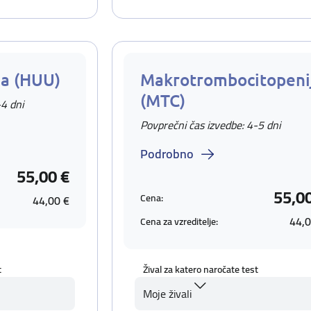
ja (HUU)
Makrotrombocitopeni
(MTC)
-4 dni
Povprečni čas izvedbe: 4-5 dni
Podrobno
55,00 €
55,0
Cena:
44,00 €
44,0
Cena za vzreditelje:
t
Žival za katero naročate test
Moje živali