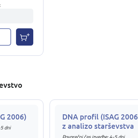
t
ševstvo
AG 2006)
DNA profil (ISAG 2006
z analizo starševstva
-5 dni
Povprečni čas izvedbe: 4-5 dni