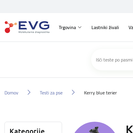
Trgovina
Lastniki živali
Vz
Domov
Testi za pse
Kerry blue terier
K
Kategorije