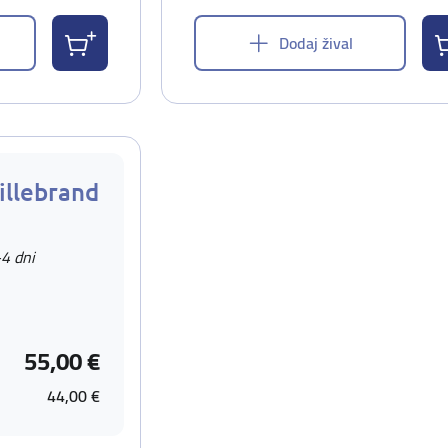
Dodaj žival
illebrand
-4 dni
55,00 €
44,00 €