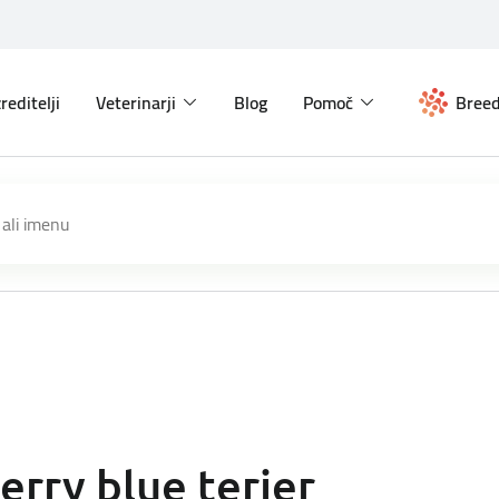
reditelji
Veterinarji
Blog
Pomoč
Breed
erry blue terier