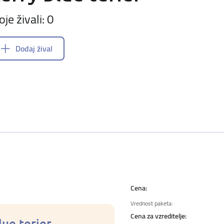
oje živali: 0
Dodaj žival
Cena:
Vrednost paketa:
Cena za vzreditelje:
lue terier