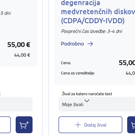
degenracija
medvretenčnih disko
-5 dni
(CDPA/CDDY-IVDD)
Povprečni čas izvedbe: 3-4 dni
55,00 €
Podrobno
44,00 €
55,0
Cena:
44,0
Cena za vzreditelje:
t
Žival za katero naročate test
Moje živali
Dodaj žival