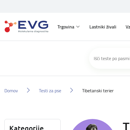
Trgovina
Lastniki živali
Vz
Domov
Testi za pse
Tibetanski terier
T
Kategorije