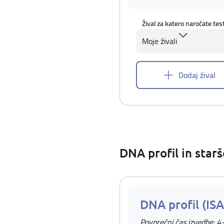
Žival za katero naročate tes
Moje živali
Dodaj žival
DNA profil in star
DNA profil (IS
Povprečni čas izvedbe: 4