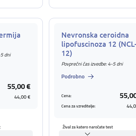
ermija
Nevronska ceroidna
lipofuscinoza 12 (NCL
12)
-5 dni
Povprečni čas izvedbe: 4-5 dni
Podrobno
55,00 €
55,0
Cena:
44,00 €
44,0
Cena za vzreditelje:
t
Žival za katero naročate test