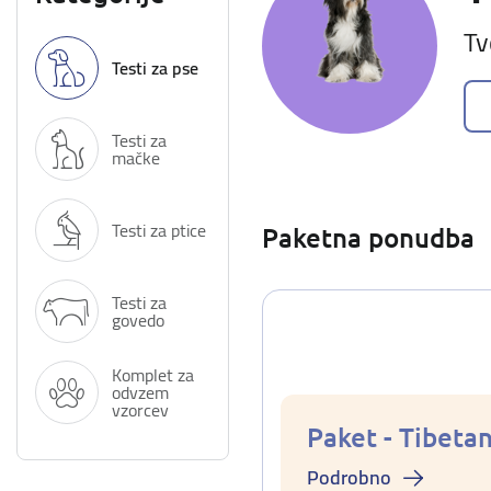
Tv
Testi za pse
Testi za
mačke
Testi za ptice
Paketna ponudba
Testi za
govedo
Komplet za
odvzem
vzorcev
Paket - Tibetan
Podrobno