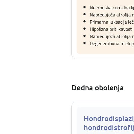
Nevronska ceroidna li
Napredujoča atrofija 
Primarna luksacija leč
Hipofizna pritlikavost
Napredujoča atrofija
Degenerativna mielopa
Dedna obolenja
Hondrodisplazi
hondrodistrofij