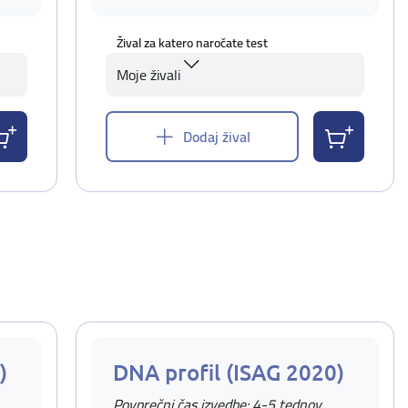
Žival za katero naročate test
Moje živali
Dodaj žival
)
DNA profil (ISAG 2020)
Povprečni čas izvedbe: 4-5 tednov