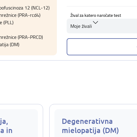
pofuscinoza 12 (NCL-12)
mrežnice (PRA-rcd4)
Žival za katero naročate test
e (PLL)
Moje živali
 mrežnice (PRA-PRCD)
tija (DM)
ja,
Degenerativna
a in
mielopatija (DM)