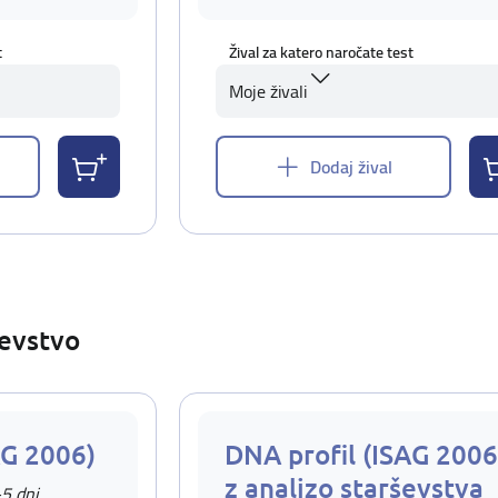
t
Žival za katero naročate test
Moje živali
Dodaj žival
ševstvo
AG 2006)
DNA profil (ISAG 2006
z analizo starševstva
-5 dni