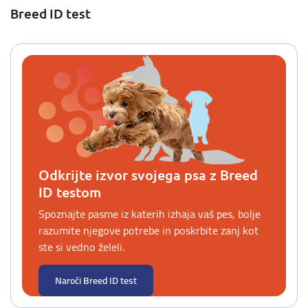
Breed ID test
Odkrijte izvor svojega psa z Breed
ID testom
Spoznajte pasme iz katerih izhaja vaš pes, bolje
razumite njegove potrebe in poskrbite zanj kot
ste si vedno želeli.
Naroči Breed ID test