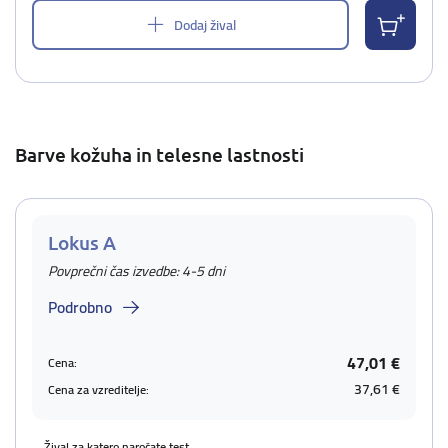
Dodaj žival
Barve kožuha in telesne lastnosti
Lokus A
Povprečni čas izvedbe: 4-5 dni
Podrobno
47,01 €
Cena:
37,61 €
Cena za vzreditelje:
Žival za katero naročate test