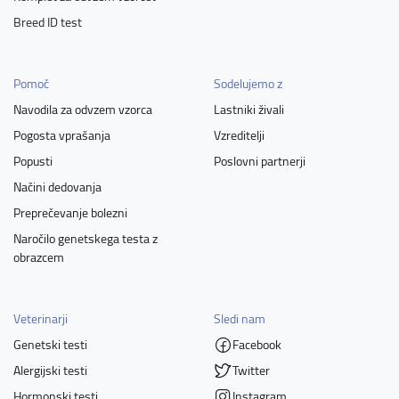
Breed ID test
Pomoč
Sodelujemo z
Navodila za odvzem vzorca
Lastniki živali
Pogosta vprašanja
Vzreditelji
Popusti
Poslovni partnerji
Načini dedovanja
Preprečevanje bolezni
Naročilo genetskega testa z
obrazcem
Veterinarji
Sledi nam
Genetski testi
Facebook
Alergijski testi
Twitter
Hormonski testi
Instagram