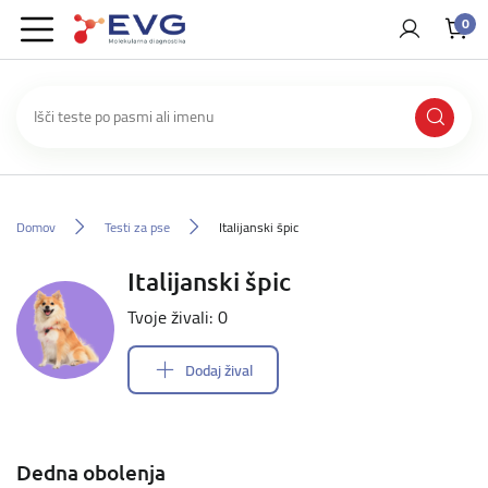
0
Domov
Testi za pse
Italijanski špic
Italijanski špic
Tvoje živali: 0
Dodaj žival
Dedna obolenja