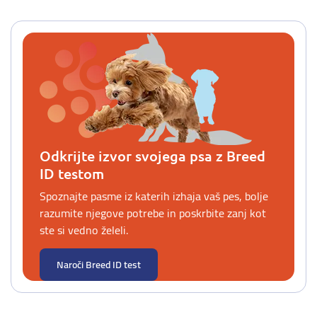
Odkrijte izvor svojega psa z Breed
ID testom
Spoznajte pasme iz katerih izhaja vaš pes, bolje
razumite njegove potrebe in poskrbite zanj kot
ste si vedno želeli.
Naroči Breed ID test