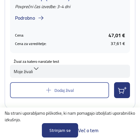
Povprečni čas izvedbe: 3-4 dni
Podrobno
47,01 €
Cena:
37,61 €
Cena za vzreditelje:
Žival za katero naročate test
Moje živali
Dodaj žival
Na strani uporabljamo piškotke, ki nam pomagajo izboljšati uporabniško
izkušnjo.
Več o tem
Strinjam se
Breed ID test