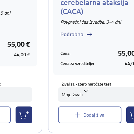
cerebelarna ataksija
(CACA)
-5 dni
Povprečni čas izvedbe: 3-4 dni
Podrobno
55,00 €
55,0
Cena:
44,00 €
44,0
Cena za vzreditelje:
t
Žival za katero naročate test
Moje živali
Dodaj žival