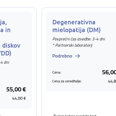
ja,
Degenerativna
a in
mielopatija (DM)
Povprečni čas izvedbe: 3-4 dni
 diskov
* Partnerski laboratorij
VDD)
Podrobno
-4 dni
56,0
Cena:
44,8
Cena za vzreditelje:
55,00 €
44,00 €