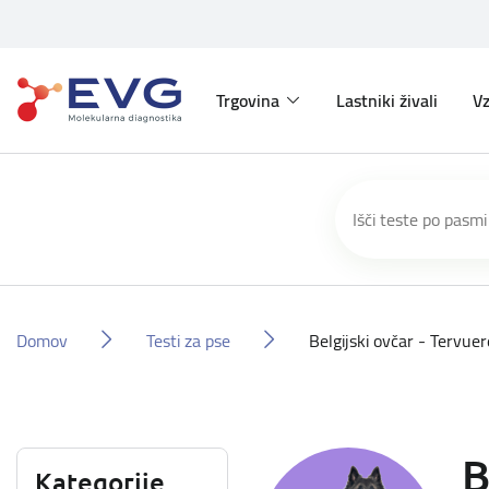
Trgovina
Lastniki živali
Vz
Domov
Testi za pse
Belgijski ovčar - Tervue
B
Kategorije