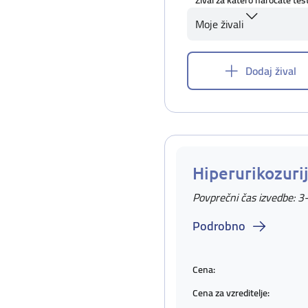
Žival za katero naročate tes
Moje živali
Dodaj žival
Hiperurikozuri
Povprečni čas izvedbe: 3
Podrobno
Cena:
Cena za vzreditelje: