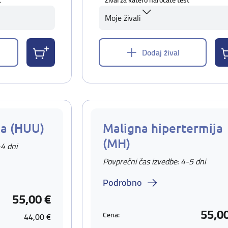
t
Žival za katero naročate test
Moje živali
Dodaj žival
ja (HUU)
Maligna hipertermija
(MH)
-4 dni
Povprečni čas izvedbe: 4-5 dni
Podrobno
55,00 €
55,0
Cena:
44,00 €