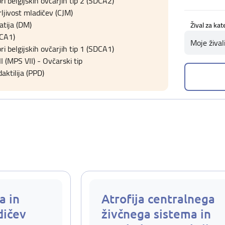
ri belgijskih ovčarjih tip 2 (SDCA2)
ljivost mladičev (CJM)
tija (DM)
Žival za kat
(CA1)
Moje žival
ri belgijskih ovčarjih tip 1 (SDCA1)
 (MPS VII) - Ovčarski tip
aktilija (PPD)
a in
Atrofija centralnega
dičev
živčnega sistema in