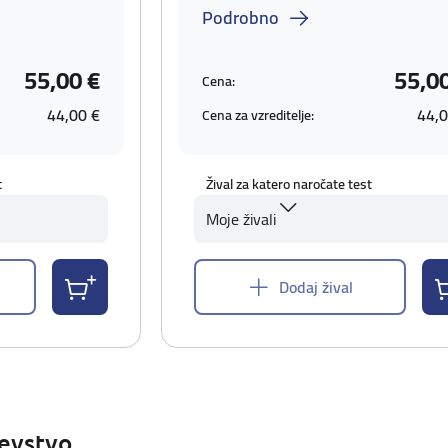
Podrobno
55,00 €
55,0
Cena:
44,00 €
44,0
Cena za vzreditelje:
t
Žival za katero naročate test
Moje živali
Dodaj žival
ševstvo