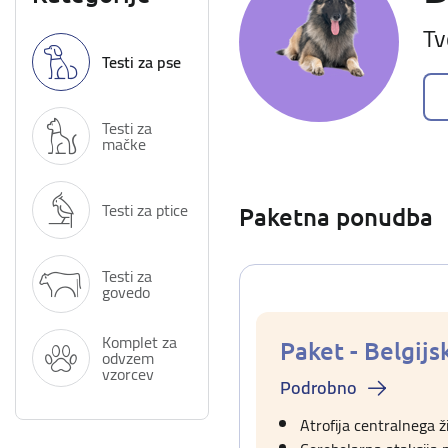
Tv
Testi za pse
Testi za
mačke
Testi za ptice
Paketna ponudba
Testi za
govedo
Komplet za
Paket - Belgijs
odvzem
vzorcev
Podrobno
Atrofija centralnega 