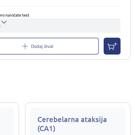
ero naročate test
i
Dodaj žival
Cerebelarna ataksija
(CA1)