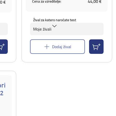
44,00 €
Cena za vzreditelje:
0 €
Žival za katero naročate test
Moje živali
Dodaj žival
ri
 2