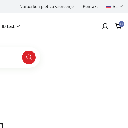
Naroči komplet za vzorčenje
Kontakt
SL
0
 ID test
n