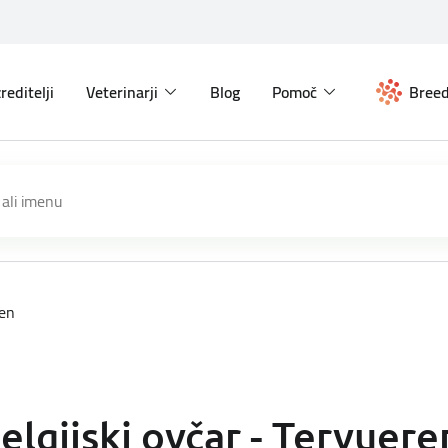
reditelji
Veterinarji
Blog
Pomoč
Breed
ren
elgijski ovčar - Tervuere