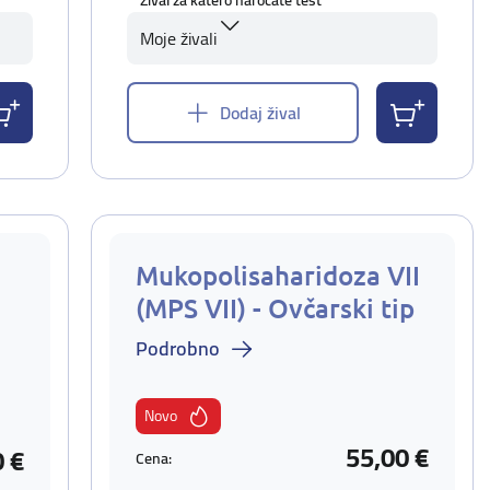
Žival za katero naročate test
Moje živali
Dodaj žival
Mukopolisaharidoza VII
(MPS VII) - Ovčarski tip
Podrobno
Novo
55,00 €
0 €
Cena: