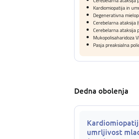
Cerebelarna ataksija p
Kardiomiopatija in umr
Degenerativna mielopa
Cerebelarna ataksija 
Cerebelarna ataksija p
Mukopolisaharidoza VII
Pasja preaksialna polid
Dedna obolenja
Kardiomiopatij
umrljivost mla