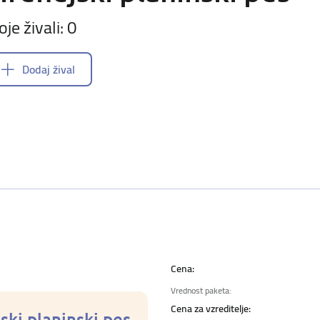
oje živali: 0
Dodaj žival
Cena:
Vrednost paketa:
Cena za vzreditelje:
ski planinski pes