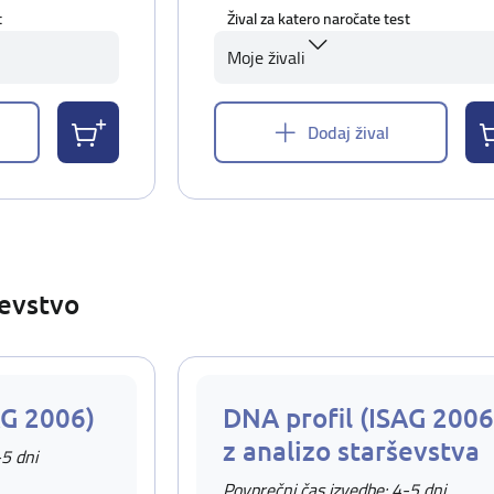
t
Žival za katero naročate test
Moje živali
Dodaj žival
ševstvo
AG 2006)
DNA profil (ISAG 2006
z analizo starševstva
-5 dni
Povprečni čas izvedbe: 4-5 dni