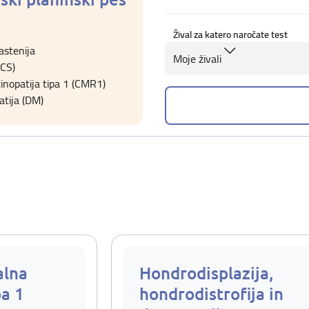
Žival za katero naročate test
stenija
Moje živali
ACS)
inopatija tipa 1 (CMR1)
tija (DM)
alna
Hondrodisplazija,
pa 1
hondrodistrofija in