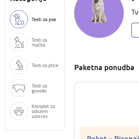
Tv
Testi za pse
Testi za
mačke
Testi za ptice
Paketna ponudba
Testi za
govedo
Komplet za
odvzem
vzorcev
Paket – Pirenej