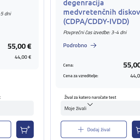
degenracija
medvretenčnih disko
-5 dni
(CDPA/CDDY-IVDD)
Povprečni čas izvedbe: 3-4 dni
55,00 €
Podrobno
44,00 €
55,0
Cena:
44,0
Cena za vzreditelje:
t
Žival za katero naročate test
Moje živali
Dodaj žival