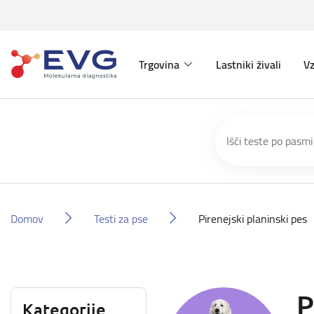
Trgovina
Lastniki živali
Vz
Domov
Testi za pse
Pirenejski planinski pes
P
Kategorije