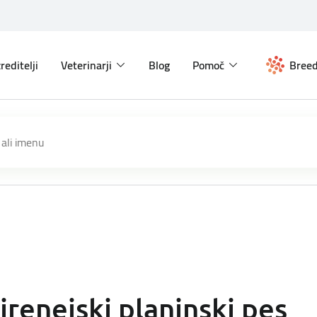
reditelji
Veterinarji
Blog
Pomoč
Breed
irenejski planinski pes