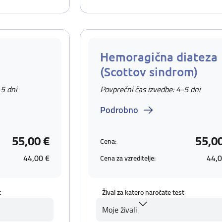
Hemoragična diateza
(Scottov sindrom)
-5 dni
Povprečni čas izvedbe: 4-5 dni
Podrobno
55,00 €
55,0
Cena:
44,00 €
44,0
Cena za vzreditelje:
t
Žival za katero naročate test
Moje živali