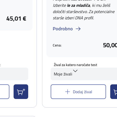
Izberite
le za mladiča
, ki mu želiš
določiti starševstvo. Za potencialne
45,01 €
starše izberi DNA profil.
Podrobno
50,0
Cena:
t
Žival za katero naročate test
Moje živali
Dodaj žival