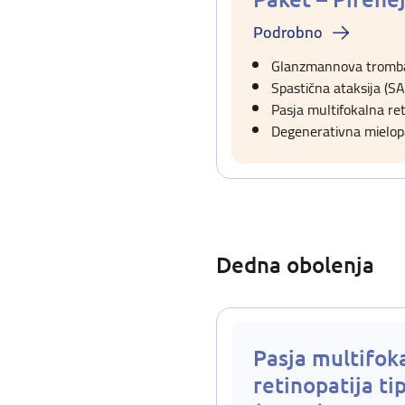
Podrobno
Glanzmannova tromba
Spastična ataksija (S
Pasja multifokalna ret
Degenerativna mielopa
Dedna obolenja
Pasja multifok
retinopatija ti