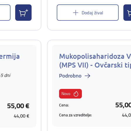
Dodaj žival
ermija
Mukopolisaharidoza V
(MPS VII) - Ovčarski ti
-5 dni
Podrobno
Novo
55,0
55,00 €
Cena:
44,0
Cena za vzreditelje:
44,00 €