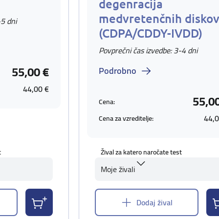
degenracija
medvretenčnih disko
-5 dni
(CDPA/CDDY-IVDD)
Povprečni čas izvedbe: 3-4 dni
55,00 €
Podrobno
44,00 €
55,0
Cena:
44,0
Cena za vzreditelje:
t
Žival za katero naročate test
Moje živali
Dodaj žival