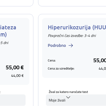
iateza
Hiperurikozurija (HUU
om)
Povprečni čas izvedbe: 3-4 dni
-5 dni
Podrobno
55,0
Cena:
55,00 €
44,0
Cena za vzreditelje:
44,00 €
t
Žival za katero naročate test
Moje živali