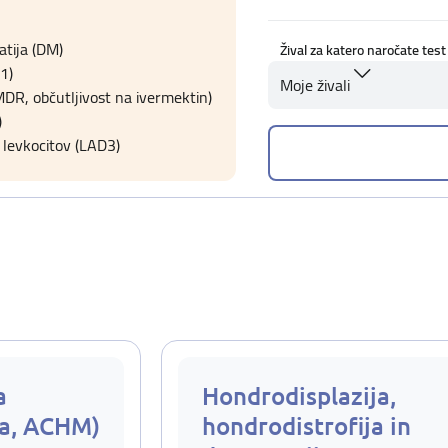
tija (DM)
Žival za katero naročate test
1)
Moje živali
R, občutljivost na ivermektin)
)
 levkocitov (LAD3)
a
Hondrodisplazija,
ta, ACHM)
hondrodistrofija in