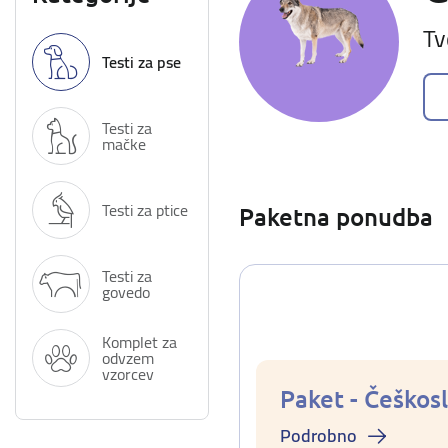
Tv
Testi za pse
Testi za
mačke
Testi za ptice
Paketna ponudba
Testi za
govedo
Komplet za
odvzem
vzorcev
Paket - Češkosl
Podrobno