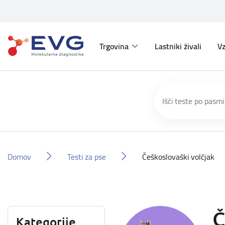
Trgovina
Lastniki živali
Vz
Domov
Testi za pse
Češkoslovaški volčjak
Č
Kategorije