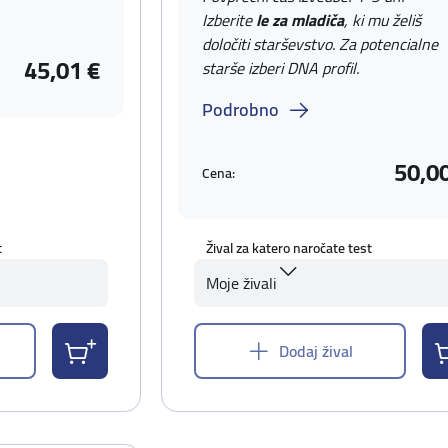
Izberite
le za mladiča
, ki mu želiš
določiti starševstvo. Za potencialne
45,01 €
starše izberi DNA profil.
Podrobno
50,0
Cena:
t
Žival za katero naročate test
Moje živali
Dodaj žival