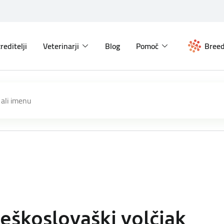
reditelji
Veterinarji
Blog
Pomoč
Breed
eškoslovaški volčjak