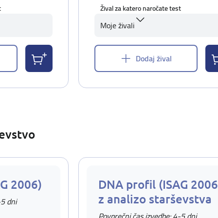
t
Žival za katero naročate test
Moje živali
Dodaj žival
ševstvo
AG 2006)
DNA profil (ISAG 2006
z analizo starševstva
-5 dni
Povprečni čas izvedbe: 4-5 dni