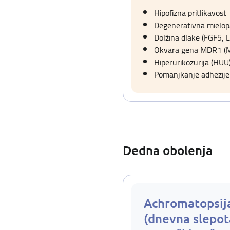
Hipofizna pritlikavost
Degenerativna mielopa
Dolžina dlake (FGF5, L
Okvara gena MDR1 (MD
Hiperurikozurija (HUU
Pomanjkanje adhezije
Dedna obolenja
Achromatopsij
(dnevna slepo