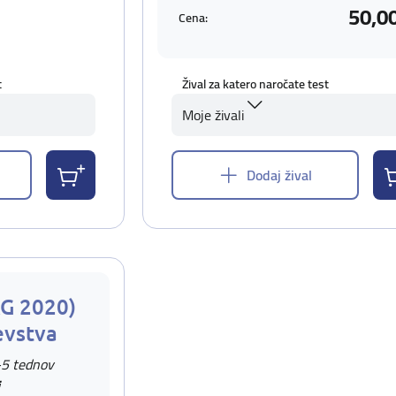
50,0
Cena:
t
Žival za katero naročate test
Moje živali
Dodaj žival
AG 2020)
evstva
-5 tednov