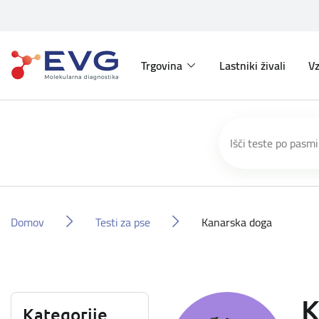
Trgovina
Lastniki živali
Vz
Domov
Testi za pse
Kanarska doga
K
Kategorije