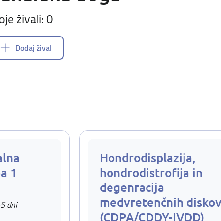
oje živali: 0
Dodaj žival
alna
Hondrodisplazija,
pa 1
hondrodistrofija in
degenracija
medvretenčnih disko
-5 dni
(CDPA/CDDY-IVDD)