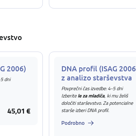
ševstvo
AG 2006)
DNA profil (ISAG 2006
z analizo starševstva
-5 dni
Povprečni čas izvedbe: 4-5 dni
Izberite
le za mladiča
, ki mu želiš
določiti starševstvo. Za potencialne
45,01 €
starše izberi DNA profil.
Podrobno