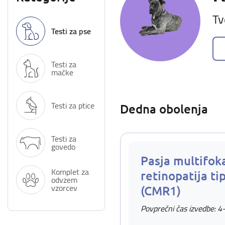
Tv
Testi za pse
Testi za
mačke
Testi za ptice
Dedna obolenja
Testi za
govedo
Pasja multifok
Komplet za
retinopatija ti
odvzem
vzorcev
(CMR1)
Povprečni čas izvedbe: 4