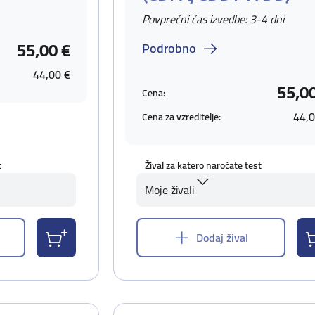
Povprečni čas izvedbe: 3-4 dni
55,00 €
Podrobno
44,00 €
55,0
Cena:
44,0
Cena za vzreditelje:
t
Žival za katero naročate test
Moje živali
Dodaj žival