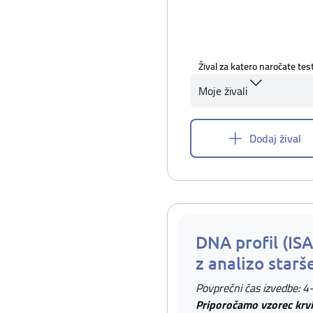
Žival za katero naročate tes
Moje živali
Dodaj žival
DNA profil (IS
z analizo starš
Povprečni čas izvedbe: 4
Priporočamo vzorec krvi