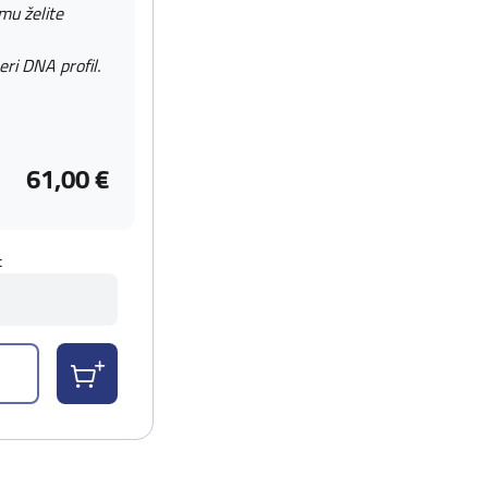
 mu želite
eri DNA profil.
61,00 €
t