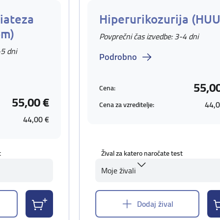
iateza
Hiperurikozurija (HUU
om)
Povprečni čas izvedbe: 3-4 dni
-5 dni
Podrobno
55,0
Cena:
55,00 €
44,0
Cena za vzreditelje:
44,00 €
t
Žival za katero naročate test
Moje živali
Dodaj žival