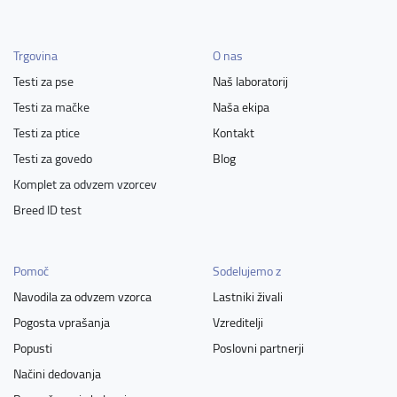
Trgovina
O nas
Testi za pse
Naš laboratorij
Testi za mačke
Naša ekipa
Testi za ptice
Kontakt
Testi za govedo
Blog
Komplet za odvzem vzorcev
Breed ID test
Pomoč
Sodelujemo z
Navodila za odvzem vzorca
Lastniki živali
Pogosta vprašanja
Vzreditelji
Popusti
Poslovni partnerji
Načini dedovanja