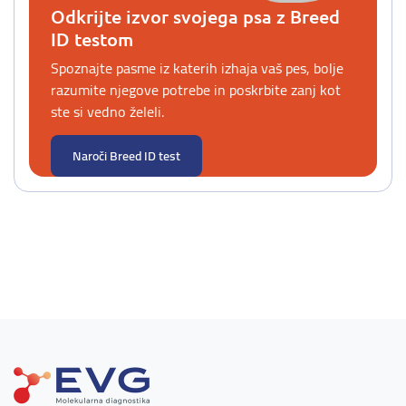
Odkrijte izvor svojega psa z Breed
ID testom
Spoznajte pasme iz katerih izhaja vaš pes, bolje
razumite njegove potrebe in poskrbite zanj kot
ste si vedno želeli.
Naroči Breed ID test