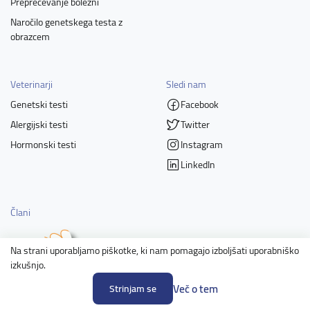
Preprečevanje bolezni
Naročilo genetskega testa z
obrazcem
Veterinarji
Sledi nam
Genetski testi
Facebook
Alergijski testi
Twitter
Hormonski testi
Instagram
LinkedIn
Člani
Na strani uporabljamo piškotke, ki nam pomagajo izboljšati uporabniško
izkušnjo.
Več o tem
Strinjam se