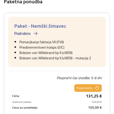
Paketna ponudba
Paket - Nemški žimavec
Podrobno
Pomanjkanje faktorja VII (FVII)
Preobremenitveni kolaps (EIC)
Bolezen von Willebrand tip II (vWDII)
Bolezen von Willebrand tip II (vWDII) - mutacija 2
Povprečni čas izvedbe: 5-6 dni
Priporočamo
131,25 €
Cena:
Vrednost paketa:
220,00 €
105,00 €
Cena za vzreditelje: