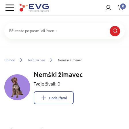
0
Domov
Testi za pse
Nemški žimavec
Nemški žimavec
Tvoje živali: 0
Dodaj žival