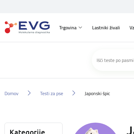
Trgovina
Lastniki živali
Vz
Domov
Testi za pse
Japonski špic
J
Kategorije