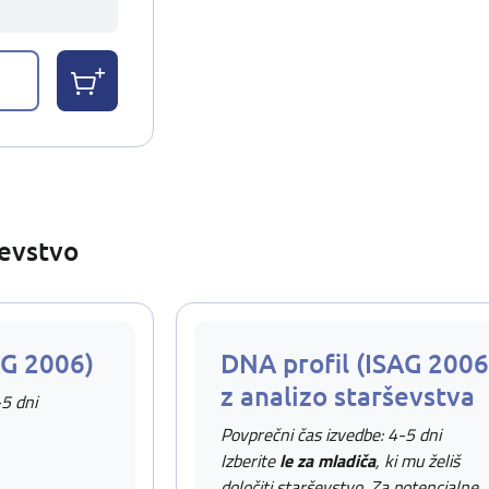
ševstvo
AG 2006)
DNA profil (ISAG 2006
z analizo starševstva
-5 dni
Povprečni čas izvedbe: 4-5 dni
Izberite
le za mladiča
, ki mu želiš
določiti starševstvo. Za potencialne