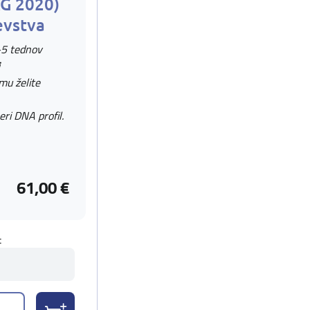
AG 2020)
evstva
-5 tednov
 mu želite
eri DNA profil.
61,00 €
t