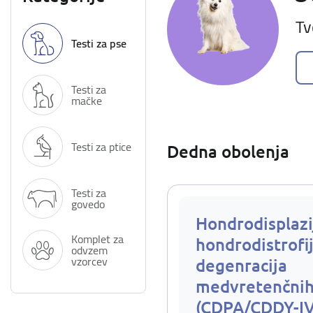
Tv
Testi za pse
Testi za
mačke
Testi za ptice
Dedna obolenja
Testi za
govedo
Hondrodisplazi
Komplet za
hondrodistrofij
odvzem
vzorcev
degenracija
medvretenčnih
(CDPA/CDDY-I