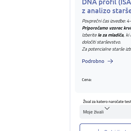
DNA profil (IS
z analizo starš
Povprečni čas izvedbe: 4
Priporočamo vzorec krvi
Izberite
le za mladiča
, ki
določiti starševstvo.
Za potencialne starše izb
Podrobno
Cena:
Žival za katero naročate tes
Moje živali