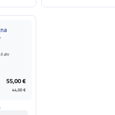
rna
–
-5 dni
55,00 €
44,00 €
t