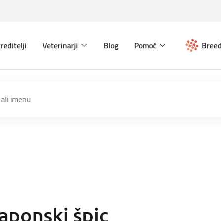
reditelji
Veterinarji
Blog
Pomoč
Breed
aponski špic