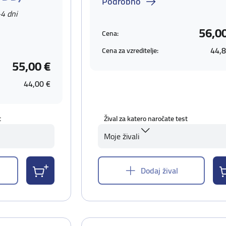
Podrobno
-4 dni
56,0
Cena:
44,8
Cena za vzreditelje:
55,00 €
44,00 €
t
Žival za katero naročate test
Moje živali
Dodaj žival