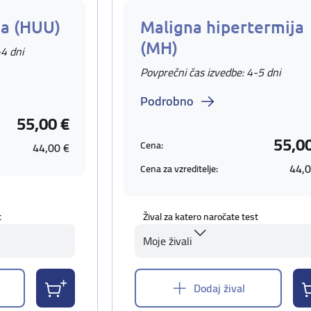
ja (HUU)
Maligna hipertermija
(MH)
-4 dni
Povprečni čas izvedbe: 4-5 dni
Podrobno
55,00 €
55,0
Cena:
44,00 €
44,0
Cena za vzreditelje:
t
Žival za katero naročate test
Moje živali
Dodaj žival