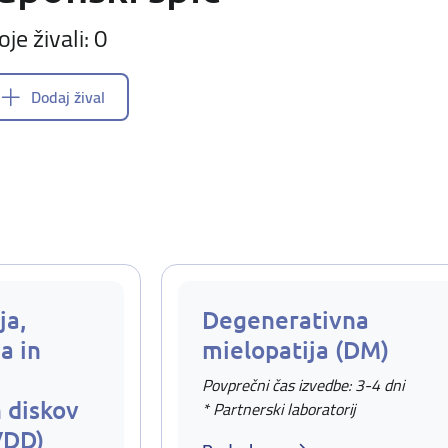
oje živali: 0
Dodaj žival
ja,
Degenerativna
a in
mielopatija (DM)
Povprečni čas izvedbe: 3-4 dni
 diskov
* Partnerski laboratorij
VDD)