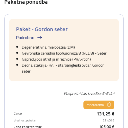
Paketna ponudba
Paket - Gordon seter
Podrobno
Degenerativna mielopatija (DM)
Nevronska ceroidna lipofuscinoza 8 (NCL 8) - Seter
Napredujoča atrofija mrežnice (PRA-rcd4)
Dedna ataksija (HA) - staroangleški ovčar, Gordon
seter
Povprečni čas izvedbe: 5-6 dni
Priporočamo
131,25 €
Cena:
Vrednost paketa:
221,00 €
105,00 €
Cena za vzreditelje: