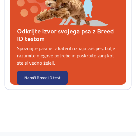
Odkrijte izvor svojega psa z Breed
ID testom
Spoznajte pasme iz katerih izhaja vaš pes, bolje
razumite njegove potrebe in poskrbite zanj kot
ste si vedno želeli.
Naroči Breed ID test