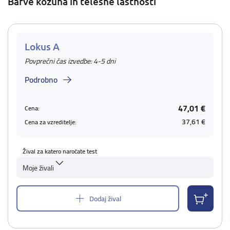
Barve kožuha in telesne lastnosti
Lokus A
Povprečni čas izvedbe: 4-5 dni
Podrobno
47,01 €
Cena:
37,61 €
Cena za vzreditelje:
Žival za katero naročate test
Moje živali
Dodaj žival