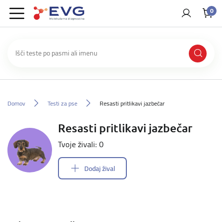
0
Domov
Testi za pse
Resasti pritlikavi jazbečar
Resasti pritlikavi jazbečar
Tvoje živali: 0
Dodaj žival