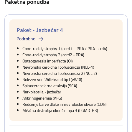
Paketna ponudba
Paket - Jazbečar 4
Podrobno
Cone-rod dystrophy 1 (cord1 – PRA / PRA - crd4)
Cone-rod dystrophy 2 (cord2 - PRA)
Osteogenesis imperfecta (OI)
Nevronska ceroidna lipofuscinoza (NCL-1)
Nevronska ceroidna lipofuscinoza 2 (NCL 2)
Bolezen von Willebrand tip I (vWDI)
Spinocerebelarna ataksija (SCA)
Narkolepsija - jazbečar
Afibrinogenemija (AFG)
Redčenje barve dlake in nevrološke okvare (CDN)
Mišična distrofija okončin tipa 3 (LGMD-R3)