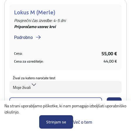
Lokus M (Merle)
Povprečni čas izvedbe: 4-5 dni
Priporočamo vzorec krvi
Podrobno
55,00 €
Cena:
44,00 €
Cena za vzreditelje:
Žival za katero naročate test
Moje živali
Dodaj žival
Na strani uporabljamo piškotke, ki nam pomagajo izboljšati uporabniško
izkušnjo.
Več o tem
Strinjam se