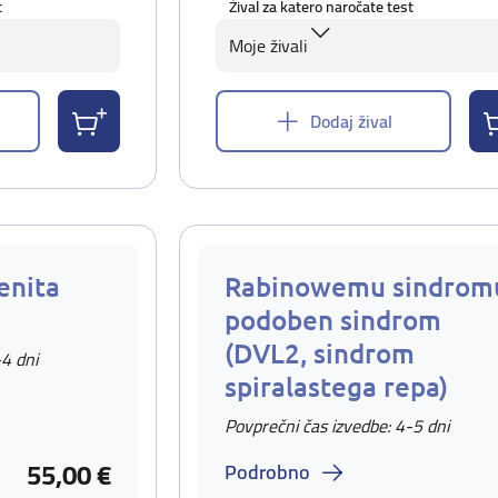
t
Žival za katero naročate test
Moje živali
Dodaj žival
enita
Rabinowemu sindrom
podoben sindrom
(DVL2, sindrom
-4 dni
spiralastega repa)
Povprečni čas izvedbe: 4-5 dni
55,00 €
Podrobno