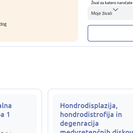
Žival za katero naročate
Moje živali
ldog
alna
Hondrodisplazija,
pa 1
hondrodistrofija in
degenracija
medvretenčnih disko