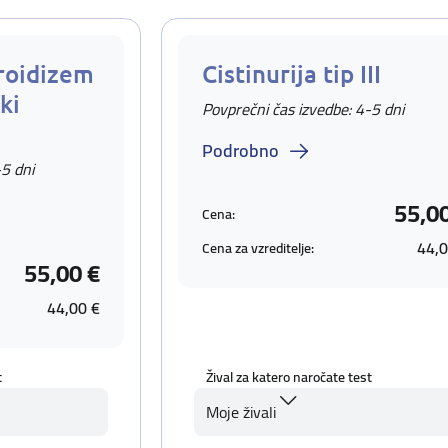
iroidizem
Cistinurija tip III
ki
Povprečni čas izvedbe: 4-5 dni
Podrobno
-5 dni
55,0
Cena:
44,0
Cena za vzreditelje:
55,00 €
44,00 €
t
Žival za katero naročate test
Moje živali