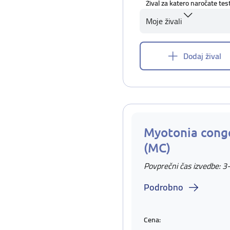
Žival za katero naročate tes
Moje živali
Dodaj žival
Myotonia cong
(MC)
Povprečni čas izvedbe: 3
Podrobno
Cena: