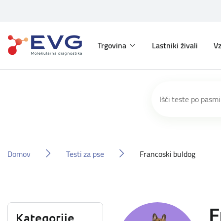
Trgovina
Lastniki živali
Vz
Domov
Testi za pse
Francoski buldog
F
Kategorije