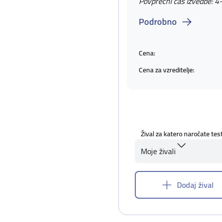
Povprečni čas izvedbe: 4
Podrobno
Cena:
Cena za vzreditelje:
Žival za katero naročate tes
Moje živali
Dodaj žival