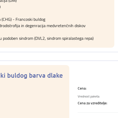
tija (DM)
)
m (CHG) - Francoski buldog
drodistrofija in degenracija medvretenčnih diskov
podoben sindrom (DVL2, sindrom spiralastega repa)
ski buldog barva dlake
Cena:
Vrednost paketa:
Cena za vzreditelje: