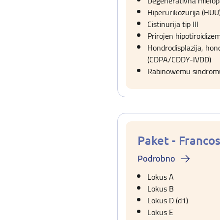
Degenerativna mielopa
Hiperurikozurija (HUU
Cistinurija tip III
Prirojen hipotiroidize
Hondrodisplazija, hon
(CDPA/CDDY-IVDD)
Rabinowemu sindromu 
Paket - Franco
Podrobno
Lokus A
Lokus B
Lokus D (d1)
Lokus E