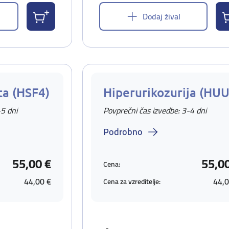
Dodaj žival
ta (HSF4)
Hiperurikozurija (HUU
-5 dni
Povprečni čas izvedbe: 3-4 dni
Podrobno
55,00 €
55,0
Cena:
44,00 €
44,0
Cena za vzreditelje: