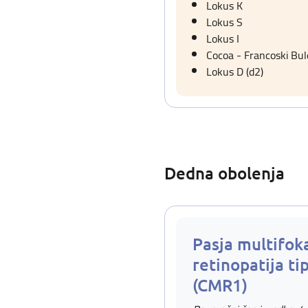
Lokus K
Lokus S
Lokus I
Cocoa - Francoski Bu
Lokus D (d2)
Dedna obolenja
Pasja multifok
retinopatija ti
(CMR1)