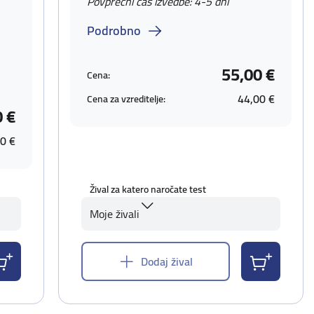
Povprečni čas izvedbe: 4-5 dni
Podrobno
55,00 €
Cena:
44,00 €
Cena za vzreditelje:
0 €
0 €
Žival za katero naročate test
Moje živali
Dodaj žival