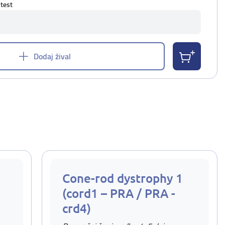
 test
Dodaj žival
Cone-rod dystrophy 1
(cord1 – PRA / PRA -
crd4)
v