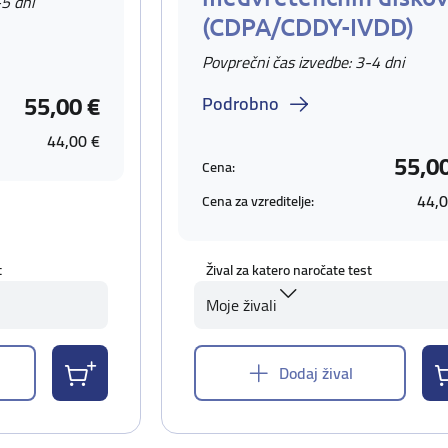
-5 dni
(CDPA/CDDY-IVDD)
Povprečni čas izvedbe: 3-4 dni
55,00 €
Podrobno
44,00 €
55,0
Cena:
44,0
Cena za vzreditelje:
t
Žival za katero naročate test
Moje živali
Dodaj žival