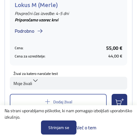
Lokus M (Merle)
Povprečni čas izvedbe: 4-5 dni
Priporočamo vzorec krvi
Podrobno
55,00 €
Cena:
44,00 €
Cena za vzreditelje:
Žival za katero naročate test
Moje živali
Dodaj žival
Na strani uporabljamo piškotke, ki nam pomagajo izboljšati uporabniško
izkušnjo.
Več o tem
Strinjam se