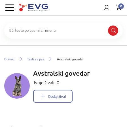
0
Domov
Testi za pse
Avstralski govedar
Avstralski govedar
Tvoje živali: 0
Dodaj žival