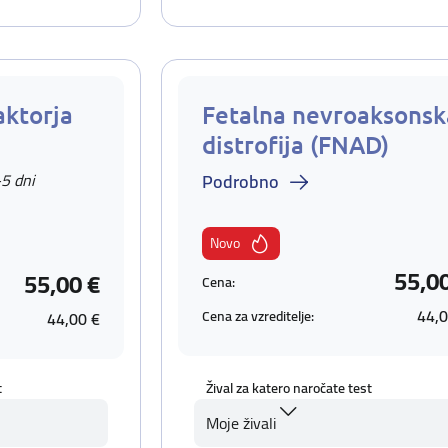
aktorja
Fetalna nevroaksonsk
distrofija (FNAD)
-5 dni
Podrobno
Novo
55,0
55,00 €
Cena:
44,0
Cena za vzreditelje:
44,00 €
t
Žival za katero naročate test
Moje živali