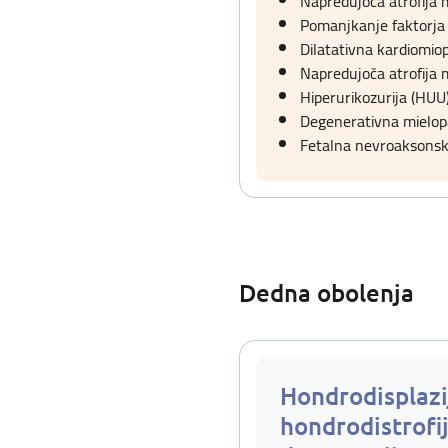
Napredujoča atrofija
Pomanjkanje faktorja V
Dilatativna kardiomio
Napredujoča atrofija
Hiperurikozurija (HUU
Degenerativna mielopa
Fetalna nevroaksonska
Dedna obolenja
Hondrodisplazi
hondrodistrofij