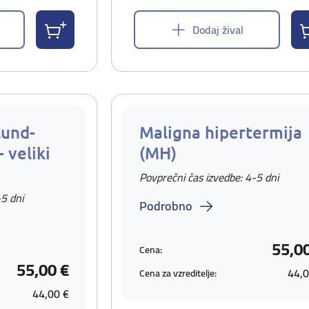
Dodaj žival
lund-
Maligna hipertermija
 veliki
(MH)
Povprečni čas izvedbe: 4-5 dni
-5 dni
Podrobno
55,0
Cena:
55,00 €
44,0
Cena za vzreditelje:
44,00 €