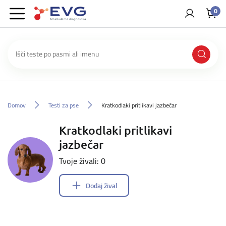
0
Domov
Testi za pse
Kratkodlaki pritlikavi jazbečar
Kratkodlaki pritlikavi
jazbečar
Tvoje živali: 0
Dodaj žival