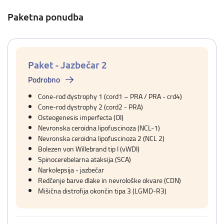
Paketna ponudba
Paket - Jazbečar 2
Podrobno
Cone-rod dystrophy 1 (cord1 – PRA / PRA - crd4)
Cone-rod dystrophy 2 (cord2 - PRA)
Osteogenesis imperfecta (OI)
Nevronska ceroidna lipofuscinoza (NCL-1)
Nevronska ceroidna lipofuscinoza 2 (NCL 2)
Bolezen von Willebrand tip I (vWDI)
Spinocerebelarna ataksija (SCA)
Narkolepsija - jazbečar
Redčenje barve dlake in nevrološke okvare (CDN)
Mišična distrofija okončin tipa 3 (LGMD-R3)