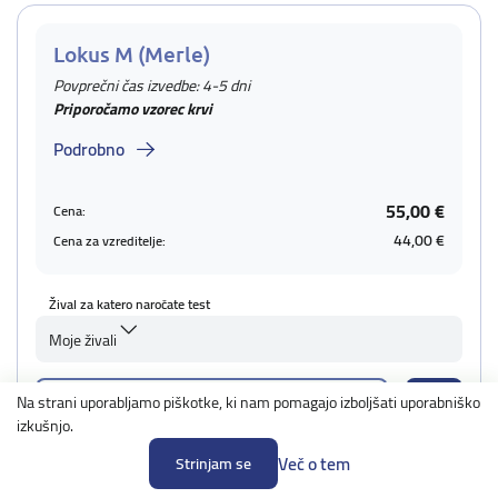
Lokus M (Merle)
Povprečni čas izvedbe: 4-5 dni
Priporočamo vzorec krvi
Podrobno
55,00 €
Cena:
44,00 €
Cena za vzreditelje:
Žival za katero naročate test
Moje živali
Na strani uporabljamo piškotke, ki nam pomagajo izboljšati uporabniško
Dodaj žival
izkušnjo.
Več o tem
Strinjam se