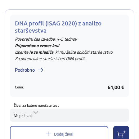
DNA profil (ISAG 2020) z analizo
starševstva
Povprečni čas izvedbe: 4-5 tednov
Priporočamo vzorec krvi
Izberite
le za mladiča
, ki mu želite določiti starševstvo.
Za potencialne starše izberi DNA profil.
Podrobno
61,00 €
Cena:
Žival za katero naročate test
Moje živali
Dodaj žival