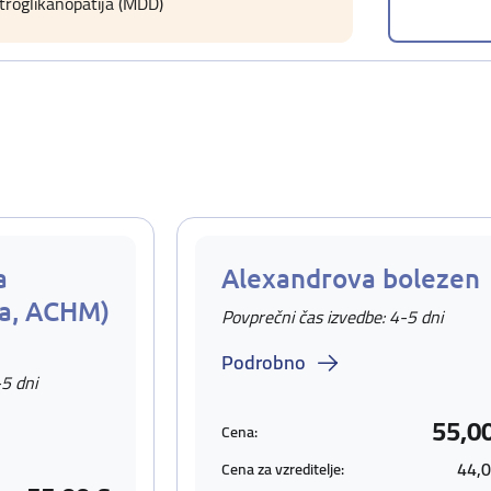
istroglikanopatija (MDD)
a
Alexandrova bolezen
ta, ACHM)
Povprečni čas izvedbe: 4-5 dni
Podrobno
-5 dni
55,0
Cena:
44,0
Cena za vzreditelje: