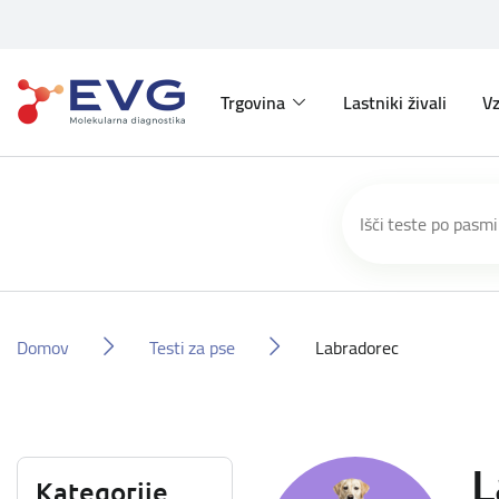
Trgovina
Lastniki živali
Vz
Domov
Testi za pse
Labradorec
L
Kategorije