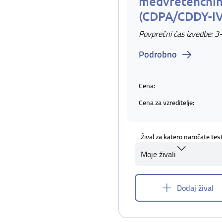
medvretenčnih
(CDPA/CDDY-I
Povprečni čas izvedbe: 3
Podrobno
Cena:
Cena za vzreditelje:
Žival za katero naročate tes
Moje živali
Dodaj žival