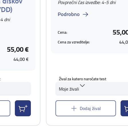
 diskov
Povprečni čas izvedbe: 4-5 dni
VDD)
Podrobno
-4 dni
55,0
Cena:
44,0
Cena za vzreditelje:
55,00 €
44,00 €
t
Žival za katero naročate test
Moje živali
Dodaj žival