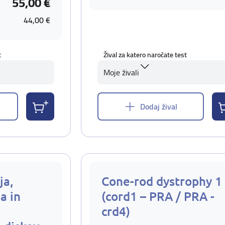
55,00 €
44,00 €
t
Žival za katero naročate test
Moje živali
Dodaj žival
ja,
Cone-rod dystrophy 1
a in
(cord1 – PRA / PRA -
crd4)