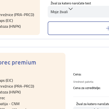
Žival za katero naročate test
Moje živali
 mrežnice (PRA-PRCD)
ps (EIC)
atoza (HNPK)
dorec premium
Cena:
ps (EIC)
Vrednost paketa:
 mrežnice (PRA-PRCD)
Cena za vzreditelje:
atoza (HNPK)
orec
atija - CNM
Žival za katero naročat