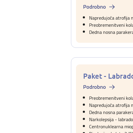
Podrobno
Napredujoča atrofija
Preobremenitveni kola
Dedna nosna paraker
Paket - Labra
Podrobno
Preobremenitveni kola
Napredujoča atrofija
Dedna nosna paraker
Narkolepsija - labrad
Centronuklearna miop