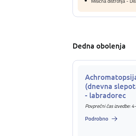
Mišična distrofija - D
Dedna obolenja
Achromatopsij
(dnevna slepo
- labradorec
Povprečni čas izvedbe: 4
Podrobno