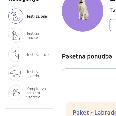
Tv
Testi za pse
Testi za
mačke
Testi za ptice
Paketna ponudba
Testi za
govedo
Komplet za
odvzem
vzorcev
Paket - Labrad