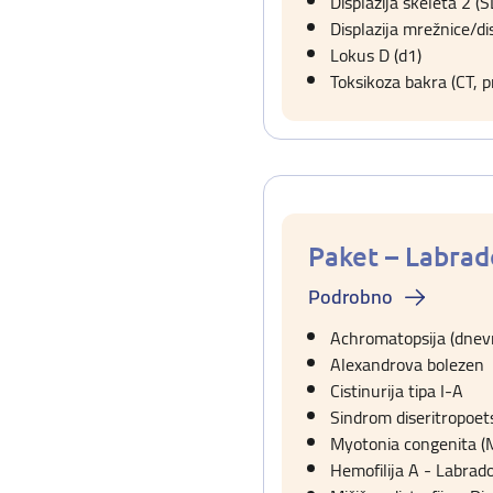
Displazija skeleta 2 (S
Displazija mrežnice/di
Lokus D (d1)
Toksikoza bakra (CT, 
Paket – Labrad
Podrobno
Achromatopsija (dnev
Alexandrova bolezen
Cistinurija tipa I-A
Sindrom diseritropoet
Myotonia congenita (
Hemofilija A - Labrad