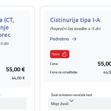
 (CT,
Cistinurija tipa I-A
nje
Povprečni čas izvedbe: 4-5 dni
orec
Podrobno
-5 dni
Novo
55,0
Cena:
55,00 €
44,0
Cena za vzreditelje:
44,00 €
t
Žival za katero naročate test
Moje živali