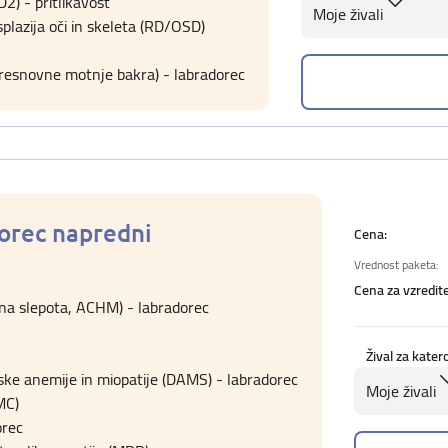
D2) - pritlikavost
Moje živali
splazija oči in skeleta (RD/OSD)
presnovne motnje bakra) - labradorec
orec napredni
Cena:
Vrednost paketa:
Cena za vzredite
na slepota, ACHM) - labradorec
Žival za kater
ske anemije in miopatije (DAMS) - labradorec
Moje živali
MC)
orec